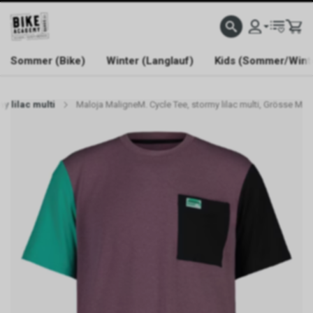
WELCOME TO BIKE ACADEMY
Sommer (Bike)
Winter (Langlauf)
Kids (Sommer/Wint
y lilac multi
Maloja MaligneM. Cycle Tee, stormy lilac multi, Grösse M