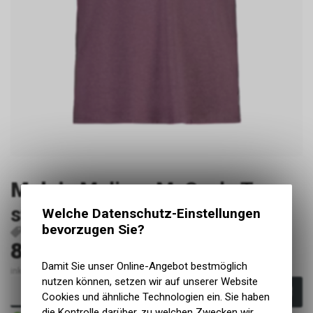
Maloja
MaligneM. Cycle Tee,
stormy lilac multi, Grösse M
Welche Datenschutz-Einstellungen
bevorzugen Sie?
P40492
41235-1266-M
4069211124246
80.00
CHF
Damit Sie unser Online-Angebot bestmöglich
inkl. MwSt., zzgl. Versandkosten
nutzen können, setzen wir auf unserer Website
In den Warenkorb
Cookies und ähnliche Technologien ein. Sie haben
die Kontrolle darüber, zu welchen Zwecken wir
Sofort verfügbar