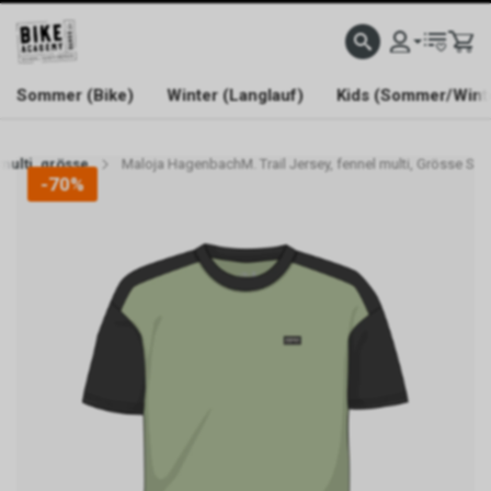
WELCOME TO BIKE ACADEMY
Sommer (Bike)
Winter (Langlauf)
Kids (Sommer/Wint
multi, grösse
Maloja HagenbachM. Trail Jersey, fennel multi, Grösse S
-70%