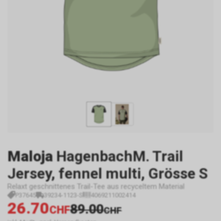
Maloja
HagenbachM. Trail
Jersey, fennel multi, Grösse S
Relaxt geschnittenes Trail-Tee aus recyceltem Material
P37645
39234-1123-S
4069211002414
26.70
89.00
CHF
CHF