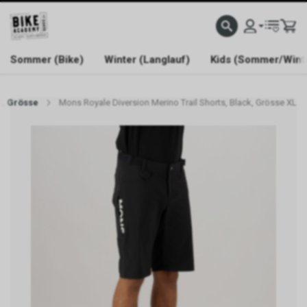
WELCOME TO BIKE ACADEMY
Sommer (Bike)
Winter (Langlauf)
Kids (Sommer/Wint
k, Grösse
Mons Royale Diversion Merino Trail Shorts, Black, Grösse XL