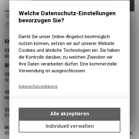
In den Warenkorb
Welche Datenschutz-Einstellungen
Nicht verfügbar
Versand
bevorzugen Sie?
Nicht verfügbar
Abholung BIKE ACADEMY DAVOS
Damit Sie unser Online-Angebot bestmöglich
FARBE
nutzen können, setzen wir auf unserer Website
Cookies und ähnliche Technologien ein. Sie haben
FARBE
Black
die Kontrolle darüber, zu welchen Zwecken wir
Ihre Daten verarbeiten dürfen. Eine kommerzielle
BEKLEIDUNG
Verwendung ist ausgeschlossen.
GRÖSSE
XL
Datenschutzerklärung
GESCHLECHT
Technische Funktionen
Mens
Wir erfassen und speichern
SAISON
bestimmte Interaktionen und
Alle akzeptieren
R1-25
Einstellungen auf Ihrem Gerät,
um die grundlegenden
Individuell verwalten
MATERIAL
Funktionen unseres Online-
47% Nylon 27% Recycled Nylon 16% Merino Wool 10% Elastane
Angebots, wie die Verwendung