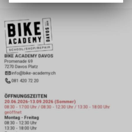
des Warenkorbs, zu
ermöglichen. Bitte beachten Sie,
dass die gespeicherten Daten
keinerlei Rückschlüsse auf Ihre
persönlichen Informationen
zulassen.
BIKE ACADEMY DAVOS
Promenade 69
7270 Davos Platz
info
@
bike-academy.ch
081 420 72 20
ÖFFNUNGSZEITEN
20.06.2026-13.09.2026 (Sommer)
08:30 - 17:00 Uhr / 08:30 - 12:30 Uhr / 13:30 - 18:00 Uhr
geöffnet
Montag - Freitag
08:30 - 12:30 Uhr
13:30 - 18:00 Uhr