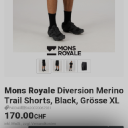
Mons Royale
Diversion Merino
Trail Shorts, Black, Grösse XL
P40340
9420070067931
170.00
CHF
inkl. MwSt., zzgl. Versandkosten