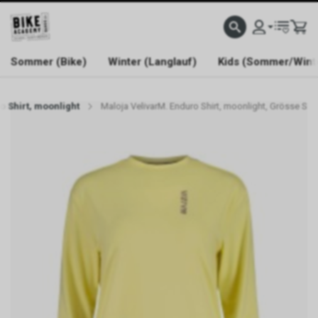
WELCOME TO BIKE ACADEMY
Sommer (Bike)
Winter (Langlauf)
Kids (Sommer/Wint
o Shirt, moonlight
Maloja VelivarM. Enduro Shirt, moonlight, Grösse S