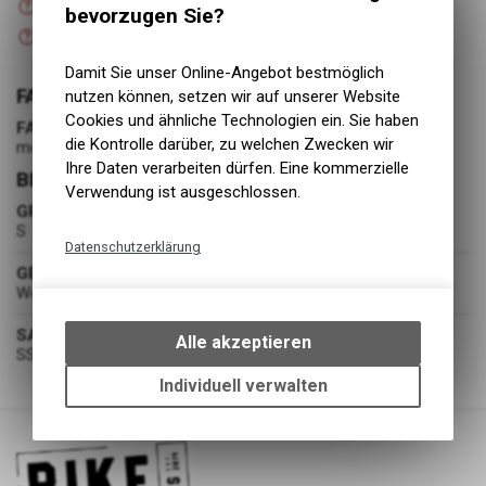
bevorzugen Sie?
Versand
Nicht verfügbar
Abholung BIKE ACADEMY DAVOS
Damit Sie unser Online-Angebot bestmöglich
FARBE
nutzen können, setzen wir auf unserer Website
Cookies und ähnliche Technologien ein. Sie haben
FARBE
die Kontrolle darüber, zu welchen Zwecken wir
moonlight
Ihre Daten verarbeiten dürfen. Eine kommerzielle
BEKLEIDUNG
Verwendung ist ausgeschlossen.
GRÖSSE
S
Datenschutzerklärung
GESCHLECHT
Technische Funktionen
Women
Wir erfassen und speichern
bestimmte Interaktionen und
SAISON
Alle akzeptieren
SS26
Einstellungen auf Ihrem Gerät,
um die grundlegenden
Individuell verwalten
Funktionen unseres Online-
Angebots, wie die Verwendung
des Warenkorbs, zu
ermöglichen. Bitte beachten Sie,