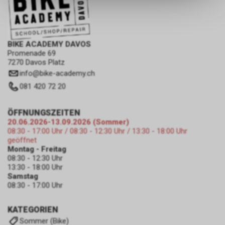
dass die gespeicherten Daten
keinerlei Rückschlüsse auf Ihre
persönlichen Informationen
zulassen.
BIKE ACADEMY DAVOS
Promenade 69
7270 Davos Platz
info
@
bike-academy.ch
081 420 72 20
ÖFFNUNGSZEITEN
20.06.2026-13.09.2026 (Sommer)
08:30 - 17:00 Uhr / 08:30 - 12:30 Uhr / 13:30 - 18:00 Uhr
geöffnet
Montag - Freitag
08:30 - 12:30 Uhr
13:30 - 18:00 Uhr
Samstag
08:30 - 17:00 Uhr
KATEGORIEN
Sommer (Bike)