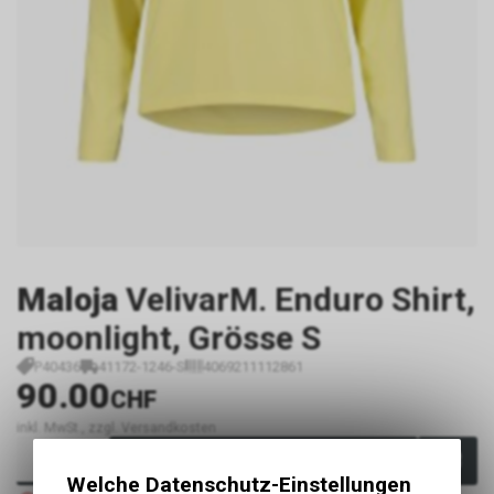
Maloja
VelivarM. Enduro Shirt,
moonlight, Grösse S
P40436
41172-1246-S
4069211112861
90.00
CHF
inkl. MwSt., zzgl. Versandkosten
In den Warenkorb
Welche Datenschutz-Einstellungen
Nicht verfügbar