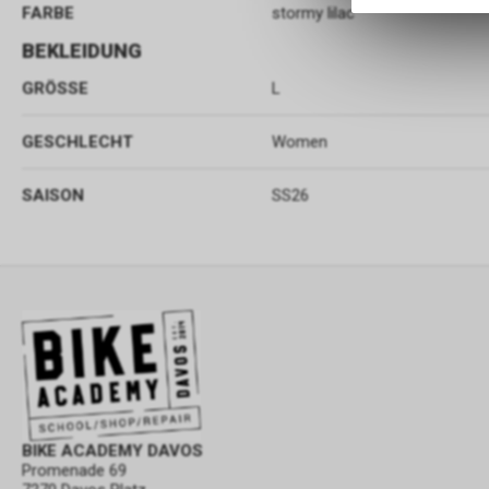
FARBE
stormy lilac
BEKLEIDUNG
GRÖSSE
L
GESCHLECHT
Women
SAISON
SS26
BIKE ACADEMY DAVOS
Promenade 69