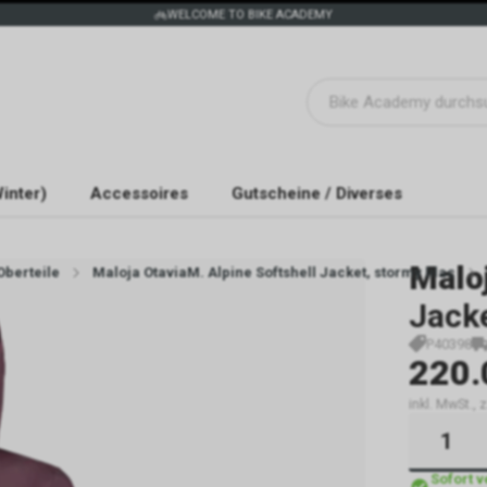
WELCOME TO BIKE ACADEMY
inter)
Accessoires
Gutscheine / Diverses
Malo
Oberteile
Maloja OtaviaM. Alpine Softshell Jacket, stormy lilac
Jacke
P40398
220.
inkl. MwSt.,
Sofort 