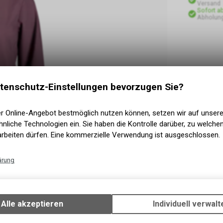
Versand
Sofort a
Abholun
tenschutz-Einstellungen bevorzugen Sie?
er Online-Angebot bestmöglich nutzen können, setzen wir auf unser
nliche Technologien ein. Sie haben die Kontrolle darüber, zu welch
arbeiten dürfen. Eine kommerzielle Verwendung ist ausgeschlossen.
ärung
Technische Funktionen
Wir erfassen und speichern bestimmte Interaktionen und Einstellun
Ihrem Gerät, um die grundlegenden Funktionen unseres Online-Angeb
Alle akzeptieren
Individuell verwalt
Verwendung des Warenkorbs, zu ermöglichen. Bitte beachten Sie, d
gespeicherten Daten keinerlei Rückschlüsse auf Ihre persönlichen I