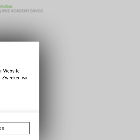
bholbar
g BIKE ACADEMY DAVOS
er Website
en Zwecken wir
gen auf
ots, wie die
en
ass die
nformationen