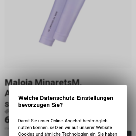
Maloja
MinaretsM.
Armwarmers Armwarmers,
Welche Datenschutz-Einstellungen
summer sky, Grösse XS-S
bevorzugen Sie?
P40458
41309-1236-XS-S
4069211134078
60.00
CHF
Damit Sie unser Online-Angebot bestmöglich
nutzen können, setzen wir auf unserer Website
inkl. MwSt., zzgl. Versandkosten
Cookies und ähnliche Technologien ein. Sie haben