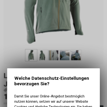
Leatt MTB ThermaFlow 5.0
Welche Datenschutz-Einstellungen
Jacket W mist green S
bevorzugen Sie?
P39477
6009556565760
199.90
Damit Sie unser Online-Angebot bestmöglich
CHF
nutzen können, setzen wir auf unserer Website
inkl. MwSt., zzgl. Versandkosten
Cookies und ähnliche Technologien ein. Sie haben