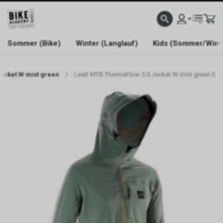
WELCOME TO BIKE ACADEMY
Sommer (Bike)
Winter (Langlauf)
Kids (Sommer/Wint
acket W mist green
Leatt MTB ThermaFlow 5.0 Jacket W mist green S