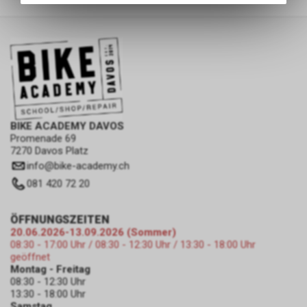
des Warenkorbs, zu
ermöglichen. Bitte beachten Sie,
dass die gespeicherten Daten
keinerlei Rückschlüsse auf Ihre
persönlichen Informationen
zulassen.
BIKE ACADEMY DAVOS
Promenade 69
7270 Davos Platz
info
@
bike-academy.ch
081 420 72 20
ÖFFNUNGSZEITEN
20.06.2026-13.09.2026 (Sommer)
08:30 - 17:00 Uhr / 08:30 - 12:30 Uhr / 13:30 - 18:00 Uhr
geöffnet
Montag - Freitag
08:30 - 12:30 Uhr
13:30 - 18:00 Uhr
Samstag