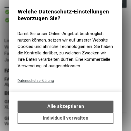
In den Warenkorb
Sofort verfügbar
Welche Datenschutz-Einstellungen
Versand
bevorzugen Sie?
Sofort abholbar
Abholung BIKE ACADEMY DAVOS
Damit Sie unser Online-Angebot bestmöglich
nutzen können, setzen wir auf unserer Website
Lieferant: ARCS Agency
Cookies und ähnliche Technologien ein. Sie haben
Warengruppe: Bekleidung
die Kontrolle darüber, zu welchen Zwecken wir
Farbe: Alpine Bloom
Ihre Daten verarbeiten dürfen. Eine kommerzielle
Jahrgang: FW24/25
Verwendung ist ausgeschlossen.
FARBE
FARBE
Datenschutzerklärung
Alpine Bloom
Technische Funktionen
BEKLEIDUNG
Wir erfassen und speichern
GRÖSSE
bestimmte Interaktionen und
Alle akzeptieren
XL
Einstellungen auf Ihrem Gerät,
um die grundlegenden
Individuell verwalten
GESCHLECHT
Funktionen unseres Online-
Womens
Angebots, wie die Verwendung