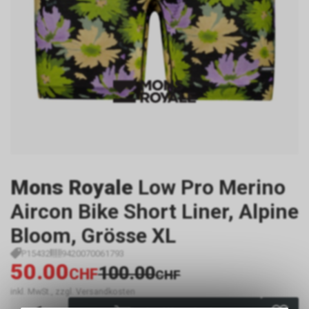
Mons Royale
Low Pro Merino
Aircon Bike Short Liner, Alpine
Bloom, Grösse XL
P15432
9420070061793
50.00
100.00
CHF
CHF
inkl. MwSt., zzgl. Versandkosten