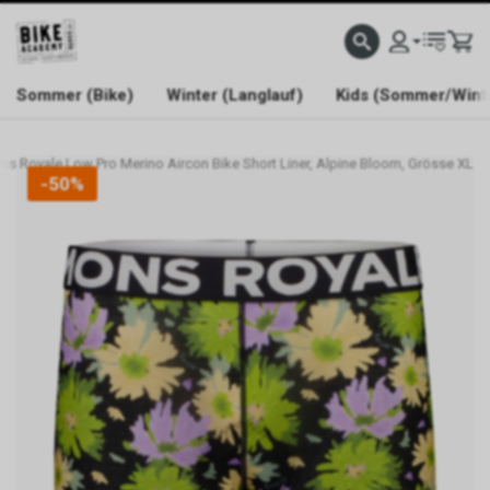
WELCOME TO BIKE ACADEMY
Sommer (Bike)
Winter (Langlauf)
Kids (Sommer/Wint
ns Royale Low Pro Merino Aircon Bike Short Liner, Alpine Bloom, Grösse XL
-50%