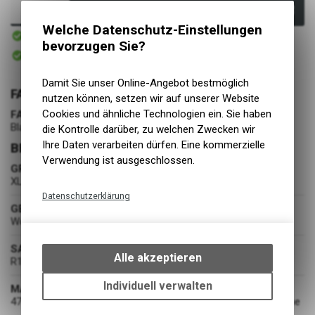
In den Warenkorb
Welche Datenschutz-Einstellungen
Sofort verfügbar
Versand
bevorzugen Sie?
Sofort abholbar
Abholung BIKE ACADEMY DAVOS
Damit Sie unser Online-Angebot bestmöglich
FARBE
nutzen können, setzen wir auf unserer Website
Cookies und ähnliche Technologien ein. Sie haben
FARBE
Black
die Kontrolle darüber, zu welchen Zwecken wir
Ihre Daten verarbeiten dürfen. Eine kommerzielle
BEKLEIDUNG
Verwendung ist ausgeschlossen.
GRÖSSE
XL
Datenschutzerklärung
GESCHLECHT
Technische Funktionen
Womens
Wir erfassen und speichern
SAISON
bestimmte Interaktionen und
Alle akzeptieren
R1-25
Einstellungen auf Ihrem Gerät,
um die grundlegenden
Individuell verwalten
MATERIAL
Funktionen unseres Online-
47% Nylon 27% Recycled Nylon 16% Merino Wool 10% Elastane
Angebots, wie die Verwendung