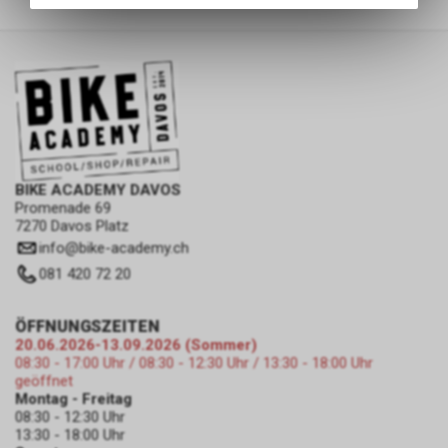
des Warenkorbs, zu
ermöglichen. Bitte beachten Sie,
dass die gespeicherten Daten
keinerlei Rückschlüsse auf Ihre
persönlichen Informationen
zulassen.
BIKE ACADEMY DAVOS
Promenade 69
7270 Davos Platz
info
@
bike-academy.ch
081 420 72 20
ÖFFNUNGSZEITEN
20.06.2026-13.09.2026 (Sommer)
08:30 - 17:00 Uhr / 08:30 - 12:30 Uhr / 13:30 - 18:00 Uhr
geöffnet
Montag - Freitag
08:30 - 12:30 Uhr
13:30 - 18:00 Uhr