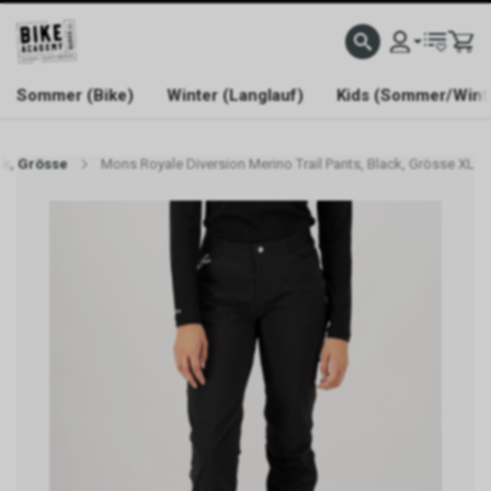
WELCOME TO BIKE ACADEMY
Sommer (Bike)
Winter (Langlauf)
Kids (Sommer/Wint
ck, Grösse
Mons Royale Diversion Merino Trail Pants, Black, Grösse XL