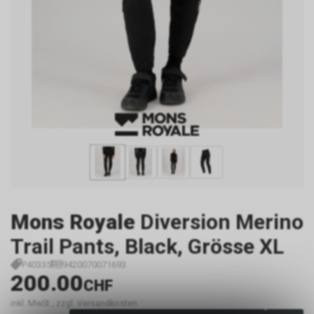
Mons Royale
Diversion Merino
Trail Pants, Black, Grösse XL
P40335
9420070071693
200.00
CHF
inkl. MwSt., zzgl. Versandkosten