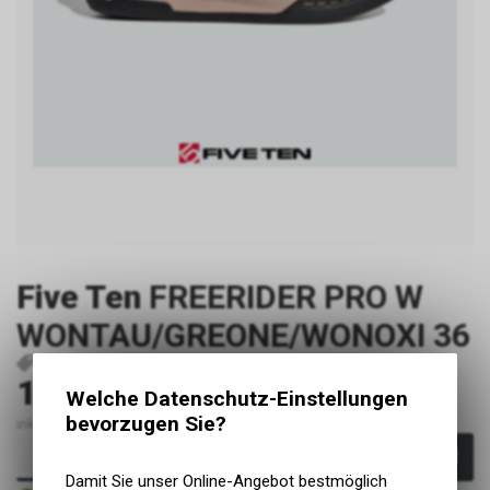
Five Ten
FREERIDER PRO W
WONTAU/GREONE/WONOXI 36
P9535
4066748146963
170.00
CHF
Welche Datenschutz-Einstellungen
bevorzugen Sie?
inkl. MwSt., zzgl. Versandkosten
In den Warenkorb
Damit Sie unser Online-Angebot bestmöglich
Sofort verfügbar