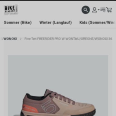
WELCOME TO BIKE ACADEMY
Sommer (Bike)
Winter (Langlauf)
Kids (Sommer/Wint
NE/WONOXI
Five Ten FREERIDER PRO W WONTAU/GREONE/WONOXI 36