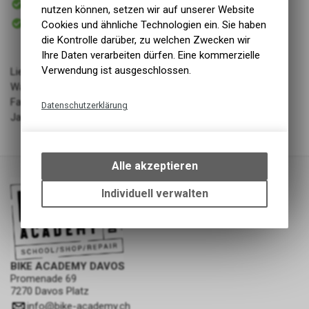
nutzen können, setzen wir auf unserer Website
Versand
Sofort abholbar
Cookies und ähnliche Technologien ein. Sie haben
Abholung BIKE ACADEMY DAVOS
die Kontrolle darüber, zu welchen Zwecken wir
Ihre Daten verarbeiten dürfen. Eine kommerzielle
Verwendung ist ausgeschlossen.
Lieferant: Adidas
Warengruppe: Bekleidung - Schuhe
Farbe: WONTAU/GREONE/WONOXI
Datenschutzerklärung
Jahrgang: SS164
Technische Funktionen
Wir erfassen und speichern
bestimmte Interaktionen und
Alle akzeptieren
Einstellungen auf Ihrem Gerät,
um die grundlegenden
Individuell verwalten
Funktionen unseres Online-
Angebots, wie die Verwendung
des Warenkorbs, zu
ermöglichen. Bitte beachten Sie,
dass die gespeicherten Daten
BIKE ACADEMY DAVOS
keinerlei Rückschlüsse auf Ihre
Promenade 69
7270 Davos Platz
persönlichen Informationen
zulassen.
info
@
bike-academy.ch