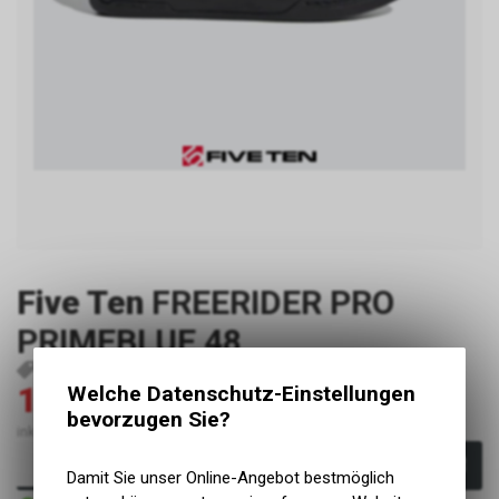
Five Ten
FREERIDER PRO
PRIMEBLUE 48
P9502
4062065805804
119.00
Welche Datenschutz-Einstellungen
170.00
CHF
CHF
bevorzugen Sie?
inkl. MwSt., zzgl. Versandkosten
In den Warenkorb
Damit Sie unser Online-Angebot bestmöglich
Sofort verfügbar