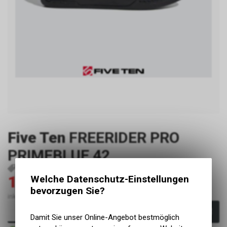
Five Ten
FREERIDER PRO
PRIMEBLUE 42
P9499
4062065805866
119.00
Welche Datenschutz-Einstellungen
170.00
CHF
CHF
bevorzugen Sie?
inkl. MwSt., zzgl. Versandkosten
In den Warenkorb
Damit Sie unser Online-Angebot bestmöglich
Sofort verfügbar