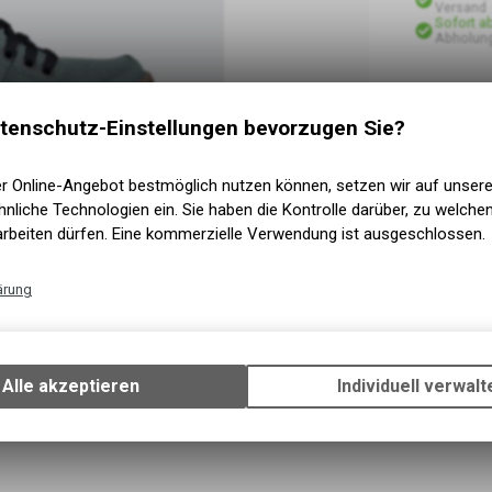
Versand
Sofort a
Abholun
tenschutz-Einstellungen bevorzugen Sie?
er Online-Angebot bestmöglich nutzen können, setzen wir auf unser
nliche Technologien ein. Sie haben die Kontrolle darüber, zu welch
arbeiten dürfen. Eine kommerzielle Verwendung ist ausgeschlossen.
ärung
Technische Funktionen
Wir erfassen und speichern bestimmte Interaktionen und Einstellun
Ihrem Gerät, um die grundlegenden Funktionen unseres Online-Angeb
Alle akzeptieren
Individuell verwalt
Verwendung des Warenkorbs, zu ermöglichen. Bitte beachten Sie, d
gespeicherten Daten keinerlei Rückschlüsse auf Ihre persönlichen I
zulassen.