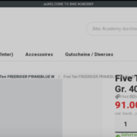
WELCOME TO BIKE ACADEMY
inter)
Accessoires
Gutscheine / Diverses
Five 
 Ten FREERIDER PRIMEBLUE W
Five Ten FREERIDER PRIMEBLUE W Gr. 40
Gr. 4
P9441
91.0
inkl. MwSt.,
Sofort 