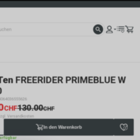
Ten
FREERIDER PRIMEBLUE W
0
4064036555626
0
130.00
CHF
CHF
 zzgl. Versandkosten
In den Warenkorb
verfügbar