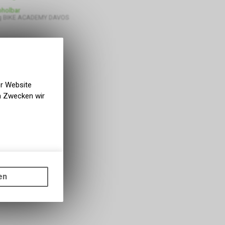
bholbar
g BIKE ACADEMY DAVOS
er Website
en Zwecken wir
gen auf
ots, wie die
en
ass die
nformationen