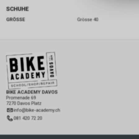
SCHUHE
GRÖSSE
Grösse 40
BIKE ACADEMY DAVOS
Promenade 69
7270 Davos Platz
info
@
bike-academy.ch
081 420 72 20