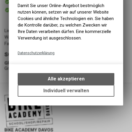
Versand
Damit Sie unser Online-Angebot bestmöglich
Sofort abholbar
nutzen können, setzen wir auf unserer Website
Abholung BIKE ACADEMY DAVOS
Cookies und ähnliche Technologien ein. Sie haben
die Kontrolle darüber, zu welchen Zwecken wir
Lieferant: Adidas
Ihre Daten verarbeiten dürfen. Eine kommerzielle
Warengruppe: Bekleidung - Schuhe
Verwendung ist ausgeschlossen.
Farbe: ACIMIN/HAZEME/CBLACK
Datenschutzerklärung
SCHUHE
Technische Funktionen
GRÖSSE
Grösse 40.5
Wir erfassen und speichern
bestimmte Interaktionen und
Alle akzeptieren
Einstellungen auf Ihrem Gerät,
um die grundlegenden
Individuell verwalten
Funktionen unseres Online-
Angebots, wie die Verwendung
des Warenkorbs, zu
ermöglichen. Bitte beachten Sie,
dass die gespeicherten Daten
keinerlei Rückschlüsse auf Ihre
BIKE ACADEMY DAVOS