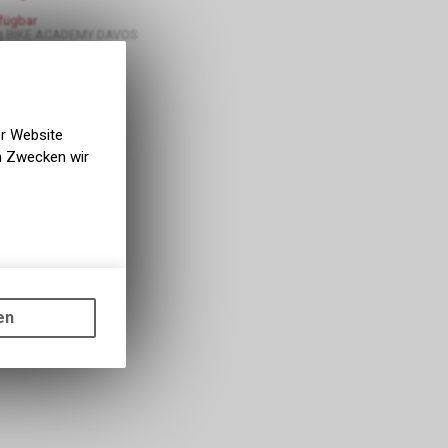
rfügbar
g BIKE ACADEMY DAVOS
er Website
en Zwecken wir
gen auf
ots, wie die
en
ass die
nformationen