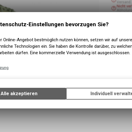
Versand
Nicht ve
Abholun
tenschutz-Einstellungen bevorzugen Sie?
er Online-Angebot bestmöglich nutzen können, setzen wir auf unser
nliche Technologien ein. Sie haben die Kontrolle darüber, zu welch
arbeiten dürfen. Eine kommerzielle Verwendung ist ausgeschlossen.
ärung
Technische Funktionen
Wir erfassen und speichern bestimmte Interaktionen und Einstellun
Ihrem Gerät, um die grundlegenden Funktionen unseres Online-Angeb
Alle akzeptieren
Individuell verwalt
Verwendung des Warenkorbs, zu ermöglichen. Bitte beachten Sie, d
gespeicherten Daten keinerlei Rückschlüsse auf Ihre persönlichen I
zulassen.