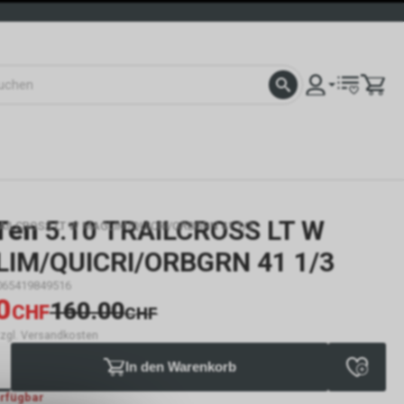
Ten
5.10 TRAILCROSS LT W
TRAILCROSS LT W MAGLIM/QUICRI/ORBGRN 41 1/3
IM/QUICRI/ORBGRN 41 1/3
065419849516
0
160.00
CHF
CHF
 zzgl. Versandkosten
In den Warenkorb
erfügbar