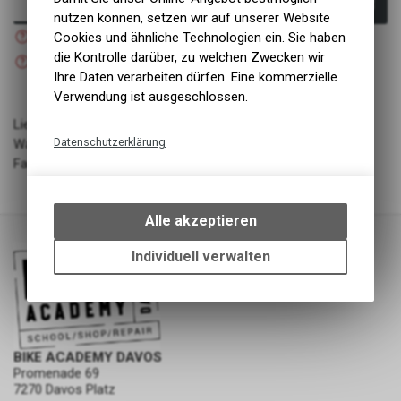
In den Warenkorb
nutzen können, setzen wir auf unserer Website
Nicht verfügbar
Cookies und ähnliche Technologien ein. Sie haben
Versand
Nicht verfügbar
die Kontrolle darüber, zu welchen Zwecken wir
Abholung BIKE ACADEMY DAVOS
Ihre Daten verarbeiten dürfen. Eine kommerzielle
Verwendung ist ausgeschlossen.
Lieferant: Adidas
Datenschutzerklärung
Warengruppe: Bekleidung - Schuhe
Farbe: MAGLIM/QUICRI/ORBGRN
Technische Funktionen
Wir erfassen und speichern
bestimmte Interaktionen und
Alle akzeptieren
Einstellungen auf Ihrem Gerät,
um die grundlegenden
Individuell verwalten
Funktionen unseres Online-
Angebots, wie die Verwendung
des Warenkorbs, zu
ermöglichen. Bitte beachten Sie,
dass die gespeicherten Daten
BIKE ACADEMY DAVOS
keinerlei Rückschlüsse auf Ihre
Promenade 69
persönlichen Informationen
7270 Davos Platz