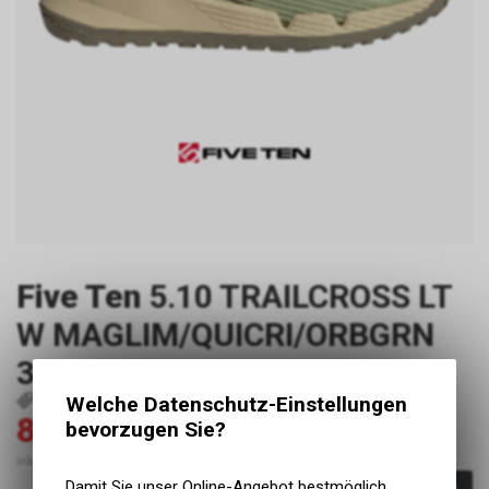
Five Ten
5.10 TRAILCROSS LT
W MAGLIM/QUICRI/ORBGRN
38
Welche Datenschutz-Einstellungen
P241
4065419849479
80.00
160.00
bevorzugen Sie?
CHF
CHF
inkl. MwSt., zzgl. Versandkosten
Damit Sie unser Online-Angebot bestmöglich