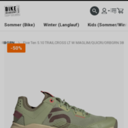
WELCOME TO BIKE ACADEMY
Sommer (Bike)
Winter (Langlauf)
Kids (Sommer/Wint
I/ORBGRN
Five Ten 5.10 TRAILCROSS LT W MAGLIM/QUICRI/ORBGRN 38
-50%