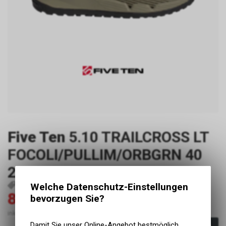
Five Ten
5.10 TRAILCROSS LT
FOCOLI/PULLIM/ORBGRN 40
2/3
Welche Datenschutz-Einstellungen
P223
4065419834093
80.00
160.00
bevorzugen Sie?
CHF
CHF
inkl. MwSt., zzgl. Versandkosten
Damit Sie unser Online-Angebot bestmöglich