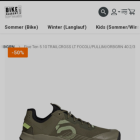
WELCOME TO BIKE ACADEMY
Sommer (Bike)
Winter (Langlauf)
Kids (Sommer/Wint
/ORBGRN
Five Ten 5.10 TRAILCROSS LT FOCOLI/PULLIM/ORBGRN 40 2/3
-50%