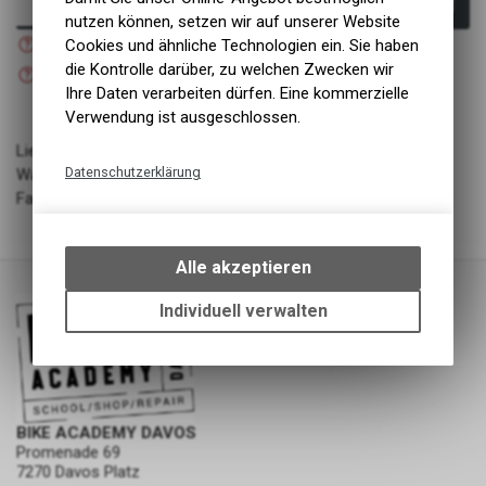
In den Warenkorb
nutzen können, setzen wir auf unserer Website
Nicht verfügbar
Cookies und ähnliche Technologien ein. Sie haben
Versand
Nicht verfügbar
die Kontrolle darüber, zu welchen Zwecken wir
Abholung BIKE ACADEMY DAVOS
Ihre Daten verarbeiten dürfen. Eine kommerzielle
Verwendung ist ausgeschlossen.
Lieferant: Adidas
Datenschutzerklärung
Warengruppe: Bekleidung - Schuhe
Farbe: FOCOLI/PULLIM/ORBGRN
Technische Funktionen
Wir erfassen und speichern
bestimmte Interaktionen und
Alle akzeptieren
Einstellungen auf Ihrem Gerät,
um die grundlegenden
Individuell verwalten
Funktionen unseres Online-
Angebots, wie die Verwendung
des Warenkorbs, zu
ermöglichen. Bitte beachten Sie,
dass die gespeicherten Daten
BIKE ACADEMY DAVOS
keinerlei Rückschlüsse auf Ihre
Promenade 69
persönlichen Informationen
7270 Davos Platz