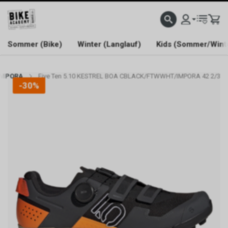
WELCOME TO BIKE ACADEMY
Sommer (Bike)
Winter (Langlauf)
Kids (Sommer/Wint
/IMPORA
Five Ten 5.10 KESTREL BOA CBLACK/FTWWHT/IMPORA 42 2/3
-30%