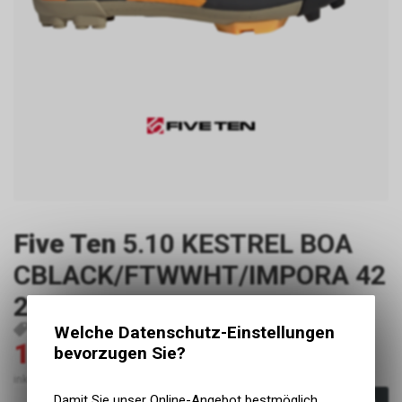
Five Ten
5.10 KESTREL BOA
CBLACK/FTWWHT/IMPORA 42
2/3
Welche Datenschutz-Einstellungen
P135
4066748265671
196.00
280.00
bevorzugen Sie?
CHF
CHF
inkl. MwSt., zzgl. Versandkosten
Damit Sie unser Online-Angebot bestmöglich