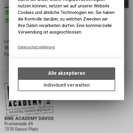
In den Warenkorb
nutzen können, setzen wir auf unserer Website
Sofort verfügbar
Cookies und ähnliche Technologien ein. Sie haben
Versand
Sofort abholbar
die Kontrolle darüber, zu welchen Zwecken wir
Abholung BIKE ACADEMY DAVOS
Ihre Daten verarbeiten dürfen. Eine kommerzielle
Verwendung ist ausgeschlossen.
Lieferant: Adidas
Datenschutzerklärung
Warengruppe: Bekleidung - Schuhe
Farbe: Black
Technische Funktionen
Wir erfassen und speichern
bestimmte Interaktionen und
Alle akzeptieren
Einstellungen auf Ihrem Gerät,
um die grundlegenden
Individuell verwalten
Funktionen unseres Online-
Angebots, wie die Verwendung
des Warenkorbs, zu
ermöglichen. Bitte beachten Sie,
dass die gespeicherten Daten
BIKE ACADEMY DAVOS
keinerlei Rückschlüsse auf Ihre
Promenade 69
persönlichen Informationen
7270 Davos Platz