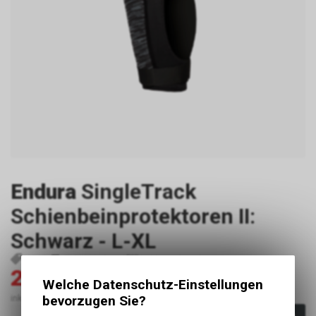
Endura
SingleTrack
Schienbeinprotektoren II:
Schwarz - L-XL
P25073
5055939971827
5055939971827
27.00
90.00
CHF
CHF
Welche Datenschutz-Einstellungen
inkl. MwSt., zzgl. Versandkosten
bevorzugen Sie?