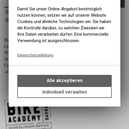
In den Warenkorb
Damit Sie unser Online-Angebot bestmöglich
Sofort verfügbar
Versand
nutzen können, setzen wir auf unserer Website
Sofort abholbar
Cookies und ähnliche Technologien ein. Sie haben
Abholung BIKE ACADEMY DAVOS
die Kontrolle darüber, zu welchen Zwecken wir
Ihre Daten verarbeiten dürfen. Eine kommerzielle
Body Protectors
Verwendung ist ausgeschlossen.
Lieferant: ENDURA LIMITED
Warengruppe: Bekleidung
Datenschutzerklärung
Grösse/Länge: L-XL
Technische Funktionen
Farbe: Black
Jahrgang: SS20
Wir erfassen und speichern
bestimmte Interaktionen und
Alle akzeptieren
Einstellungen auf Ihrem Gerät,
um die grundlegenden
Individuell verwalten
Funktionen unseres Online-
Angebots, wie die Verwendung
des Warenkorbs, zu
ermöglichen. Bitte beachten Sie,
dass die gespeicherten Daten
keinerlei Rückschlüsse auf Ihre