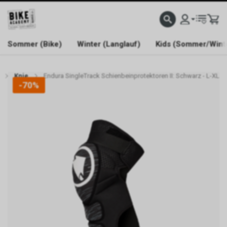
WELCOME TO BIKE ACADEMY
Sommer (Bike)
Winter (Langlauf)
Kids (Sommer/Wint
Knie
Endura SingleTrack Schienbeinprotektoren II: Schwarz - L-XL
-70%