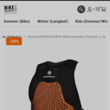
WELCOME TO BIKE ACADEMY
Sommer (Bike)
Winter (Langlauf)
Kids (Sommer/Wint
ste: Schwarz
Endura MT500 D3O® Protektorenweste: Schwarz - L-XL
-30%