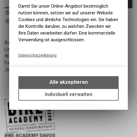
In den Warenkorb
Damit Sie unser Online-Angebot bestmöglich
Sofort verfügbar
nutzen können, setzen wir auf unserer Website
Versand
Sofort abholbar
Cookies und ähnliche Technologien ein. Sie haben
Abholung BIKE ACADEMY DAVOS
die Kontrolle darüber, zu welchen Zwecken wir
Ihre Daten verarbeiten dürfen. Eine kommerzielle
Verwendung ist ausgeschlossen.
Body Protectors
Lieferant: ENDURA LIMITED
Datenschutzerklärung
Warengruppe: Bekleidung - Protektoren
Farbe: Black
Technische Funktionen
Jahrgang: SS22
Wir erfassen und speichern
bestimmte Interaktionen und
Alle akzeptieren
Einstellungen auf Ihrem Gerät,
um die grundlegenden
Individuell verwalten
Funktionen unseres Online-
Angebots, wie die Verwendung
des Warenkorbs, zu
ermöglichen. Bitte beachten Sie,
dass die gespeicherten Daten
keinerlei Rückschlüsse auf Ihre
BIKE ACADEMY DAVOS