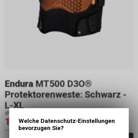
Endura
MT500 D3O®
Protektorenweste: Schwarz -
L-XL
P19024
5056286949767
5056286949767
126.00
180.00
Welche Datenschutz-Einstellungen
CHF
CHF
bevorzugen Sie?
inkl. MwSt., zzgl. Versandkosten