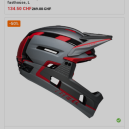
fasthouse, L
134.50
CHF
269.00
CHF
-50%