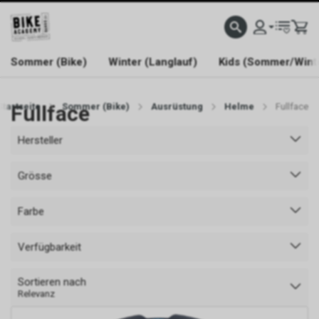
WELCOME TO BIKE ACADEMY
Sommer (Bike)
Winter (Langlauf)
Kids (Sommer/Wint
Startseite
Fullface
Sommer (Bike)
Ausrüstung
Helme
Fullface
Hersteller
Grösse
Farbe
Verfügbarkeit
Sortieren nach
Relevanz