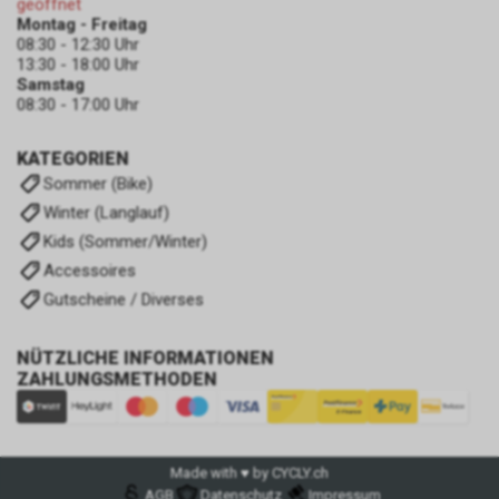
geöffnet
Montag - Freitag
08:30 - 12:30 Uhr
13:30 - 18:00 Uhr
Samstag
08:30 - 17:00 Uhr
KATEGORIEN
Sommer (Bike)
Winter (Langlauf)
Kids (Sommer/Winter)
Accessoires
Gutscheine / Diverses
NÜTZLICHE INFORMATIONEN
ZAHLUNGSMETHODEN
Made with ♥ by CYCLY.ch
AGB
Datenschutz
Impressum