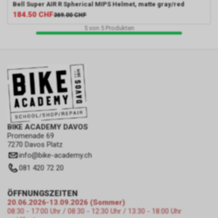
Bell
Super AIR R Spherical MIPS Helmet, matte gray/red
184.50
CHF
369.00
CHF
5
von
5
Produkten
BIKE ACADEMY DAVOS
Promenade 69
7270 Davos Platz
info
@
bike-academy.ch
081 420 72 20
ÖFFNUNGSZEITEN
20.06.2026-13.09.2026 (Sommer)
08:30 - 17:00 Uhr / 08:30 - 12:30 Uhr / 13:30 - 18:00 Uhr