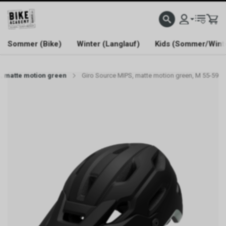
WELCOME TO BIKE ACADEMY
Sommer (Bike)
Winter (Langlauf)
Kids (Sommer/Wint
, matte motion green
Giro Source MIPS, matte motion green, M 55-59