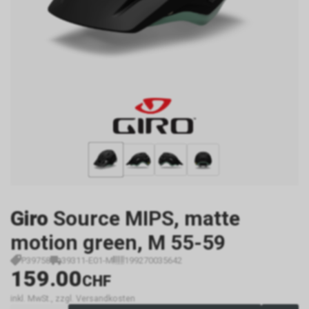
Giro
Source MIPS, matte
motion green, M 55-59
P39758
39311-E01-M
199270035642
159.00
CHF
inkl. MwSt., zzgl. Versandkosten