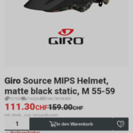
Giro
Source MIPS Helmet,
matte black static, M 55-59
P37559
7165264
196178193405
111.30
159.00
CHF
CHF
inkl. MwSt., zzgl. Versandkosten
In den Warenkorb
Nicht verfügbar