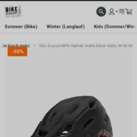
WELCOME TO BIKE ACADEMY
Sommer (Bike)
Winter (Langlauf)
Kids (Sommer/Wint
tte black static
Giro Source MIPS Helmet, matte black static, M 55-59
-30%