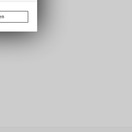
gen auf
ots, wie die
en
ass die
nformationen