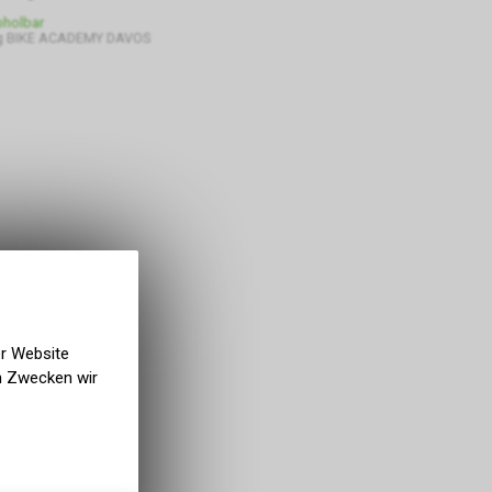
bholbar
g BIKE ACADEMY DAVOS
er Website
en Zwecken wir