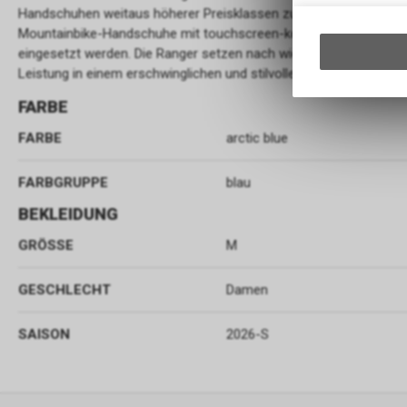
Handschuhen weitaus höherer Preisklassen zu finden sind. Diese 
Mountainbike-Handschuhe mit touchscreen-kompatiblen Fingerkupp
eingesetzt werden. Die Ranger setzen nach wie vor den Masssta
Leistung in einem erschwinglichen und stilvollen Mountainbike-H
FARBE
FARBE
arctic blue
FARBGRUPPE
blau
BEKLEIDUNG
GRÖSSE
M
GESCHLECHT
Damen
SAISON
2026-S