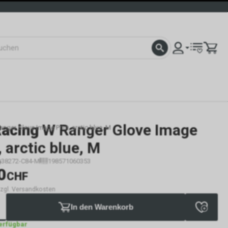
Racing
W Ranger Glove Image
nger Glove Image Print, arctic blue, M
, arctic blue, M
38272-C84-M
198571060353
0
CHF
 zzgl. Versandkosten
In den Warenkorb
verfügbar