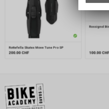
Rossignol
Bi
Rottefella
Skatex Move Tune Pro SP
100.00
CH
200.00
CHF