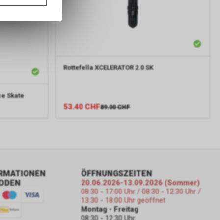
ass die
nformationen
Rottefella
XCELERATOR 2.0 SK
ce Skate
53.40
CHF
89.00
CHF
ORMATIONEN
ÖFFNUNGSZEITEN
ODEN
20.06.2026-13.09.2026 (Sommer)
08:30 - 17:00 Uhr / 08:30 - 12:30 Uhr /
13:30 - 18:00 Uhr geöffnet
Montag - Freitag
08:30 - 12:30 Uhr