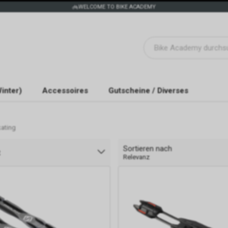
WELCOME TO BIKE ACADEMY
inter)
Accessoires
Gutscheine / Diverses
ating
Sortieren nach
t
Relevanz