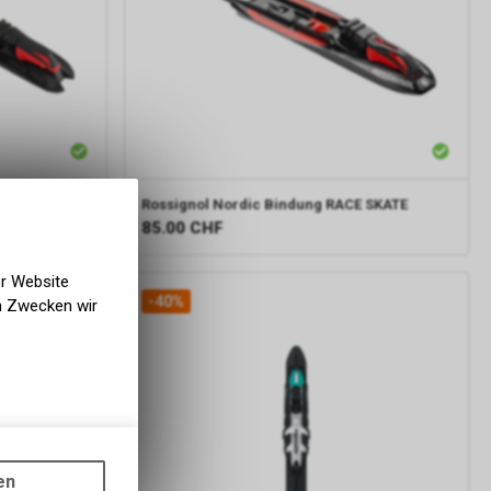
CE PRO SKATE
Rossignol
Nordic Bindung RACE SKATE
85.00
CHF
er Website
-40%
en Zwecken wir
gen auf
ots, wie die
en