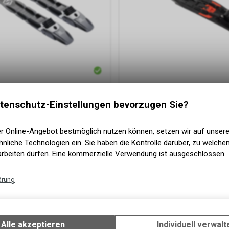
Bindung PROLINK PRO Skate
Rossignol
- Nordic Binding RA
tenschutz-Einstellungen bevorzugen Sie?
100.00
CHF
er Online-Angebot bestmöglich nutzen können, setzen wir auf unser
nliche Technologien ein. Sie haben die Kontrolle darüber, zu welch
arbeiten dürfen. Eine kommerzielle Verwendung ist ausgeschlossen.
ärung
Technische Funktionen
Wir erfassen und speichern bestimmte Interaktionen und Einstellun
Ihrem Gerät, um die grundlegenden Funktionen unseres Online-Angeb
Alle akzeptieren
Individuell verwalt