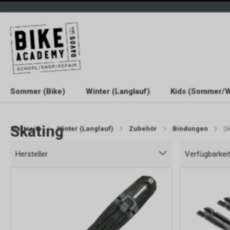
Sommer (Bike)
Winter (Langlauf)
Kids (Sommer/W
Skating
Startseite
Winter (Langlauf)
Zubehör
Bindungen
Sk
Hersteller
Verfügbarkei