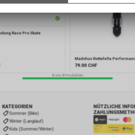
Verwendung des Warenkorbs, zu ermöglichen. Bitte beachten Sie, d
gespeicherten Daten keinerlei Rückschlüsse auf Ihre persönlichen I
zulassen.
ndung Race Pro Skate
Madshus
Rottefella Performan
F
79.00
CHF
8
von
8
Produkten
KATEGORIEN
NÜTZLICHE INF
ZAHLUNGSMETH
Sommer (Bike)
Winter (Langlauf)
Kids (Sommer/Winter)