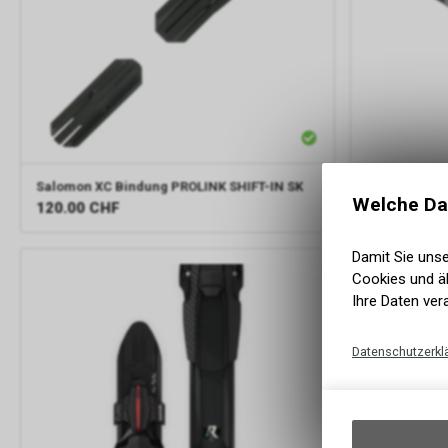
Salomon
XC Bindung PROLINK SHIFT-IN SK
Salomon
Xc 
Welche Da
120.00
CHF
60.00
CHF
Damit Sie uns
Cookies und äh
Ihre Daten ver
Datenschutzerkl