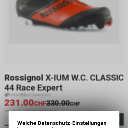
Rossignol
X-IUM W.C. CLASSIC
44 Race Expert
P35560
3607684032852
231.00
330.00
CHF
CHF
inkl. MwSt., zzgl. Versandkosten
In den Warenkorb
Welche Datenschutz-Einstellungen
Sofort verfügbar