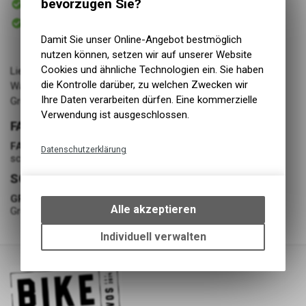
bevorzugen Sie?
Versand
Sofort abholbar
Abholung BIKE ACADEMY DAVOS
Damit Sie unser Online-Angebot bestmöglich
nutzen können, setzen wir auf unserer Website
Cookies und ähnliche Technologien ein. Sie haben
Lieferant: Rossignol
die Kontrolle darüber, zu welchen Zwecken wir
Warengruppe: LL - Schuhe - Klassisch
Ihre Daten verarbeiten dürfen. Eine kommerzielle
Grösse/Länge: 45
Verwendung ist ausgeschlossen.
FARBE
FARBE
Datenschutzerklärung
schwarz/rot
Technische Funktionen
SCHUHE
Wir erfassen und speichern
GRÖSSE
bestimmte Interaktionen und
Alle akzeptieren
Grösse 44
Einstellungen auf Ihrem Gerät,
um die grundlegenden
Individuell verwalten
Funktionen unseres Online-
Angebots, wie die Verwendung
des Warenkorbs, zu
ermöglichen. Bitte beachten Sie,
dass die gespeicherten Daten