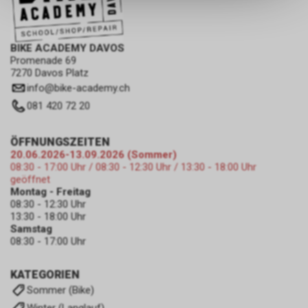
keinerlei Rückschlüsse auf Ihre
persönlichen Informationen
zulassen.
BIKE ACADEMY DAVOS
Promenade 69
7270 Davos Platz
info
@
bike-academy.ch
081 420 72 20
ÖFFNUNGSZEITEN
20.06.2026-13.09.2026 (Sommer)
08:30 - 17:00 Uhr / 08:30 - 12:30 Uhr / 13:30 - 18:00 Uhr
geöffnet
Montag - Freitag
08:30 - 12:30 Uhr
13:30 - 18:00 Uhr
Samstag
08:30 - 17:00 Uhr
KATEGORIEN
Sommer (Bike)