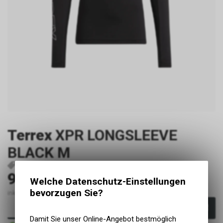
Terrex
XPR LONGSLEEVE
BLACK M
P35615
4066761605751
90.00
CHF
Welche Datenschutz-Einstellungen
bevorzugen Sie?
inkl. MwSt., zzgl. Versandkosten
In den Warenkorb
Damit Sie unser Online-Angebot bestmöglich
Sofort verfügbar