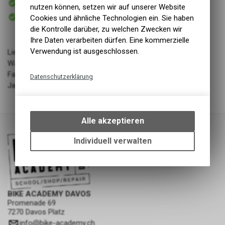
nutzen können, setzen wir auf unserer Website
Versand
Sofort abholbar
Cookies und ähnliche Technologien ein. Sie haben
Abholung BIKE ACADEMY DAVOS
die Kontrolle darüber, zu welchen Zwecken wir
Ihre Daten verarbeiten dürfen. Eine kommerzielle
Verwendung ist ausgeschlossen.
Lieferant: Adidas
Warengruppe: LL - Bekleidung
Farbe: Schwarz
Datenschutzerklärung
Jahrgang: FW 23/24
Technische Funktionen
Wir erfassen und speichern
bestimmte Interaktionen und
Alle akzeptieren
Einstellungen auf Ihrem Gerät,
um die grundlegenden
Individuell verwalten
Funktionen unseres Online-
Angebots, wie die Verwendung
des Warenkorbs, zu
ermöglichen. Bitte beachten Sie,
dass die gespeicherten Daten
BIKE ACADEMY DAVOS
keinerlei Rückschlüsse auf Ihre
Promenade 69
7270 Davos Platz
persönlichen Informationen
zulassen.
info
@
bike-academy.ch