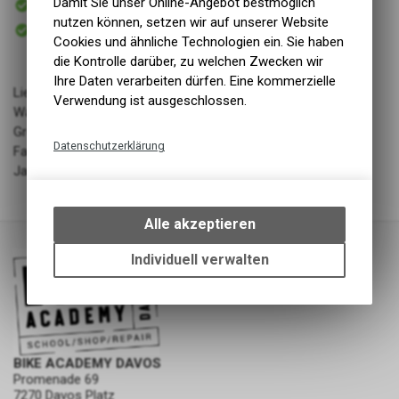
Damit Sie unser Online-Angebot bestmöglich
Versand
nutzen können, setzen wir auf unserer Website
Sofort abholbar
Abholung BIKE ACADEMY DAVOS
Cookies und ähnliche Technologien ein. Sie haben
die Kontrolle darüber, zu welchen Zwecken wir
Ihre Daten verarbeiten dürfen. Eine kommerzielle
Lieferant: Adcom Sports Trade AG
Verwendung ist ausgeschlossen.
Warengruppe: LL - Bekleidung
Grösse/Länge: M/L
Datenschutzerklärung
Farbe: deep black
Jahrgang: FW 23/24
Technische Funktionen
Wir erfassen und speichern
bestimmte Interaktionen und
Alle akzeptieren
Einstellungen auf Ihrem Gerät,
um die grundlegenden
Individuell verwalten
Funktionen unseres Online-
Angebots, wie die Verwendung
des Warenkorbs, zu
ermöglichen. Bitte beachten Sie,
dass die gespeicherten Daten
BIKE ACADEMY DAVOS
keinerlei Rückschlüsse auf Ihre
Promenade 69
persönlichen Informationen
7270 Davos Platz