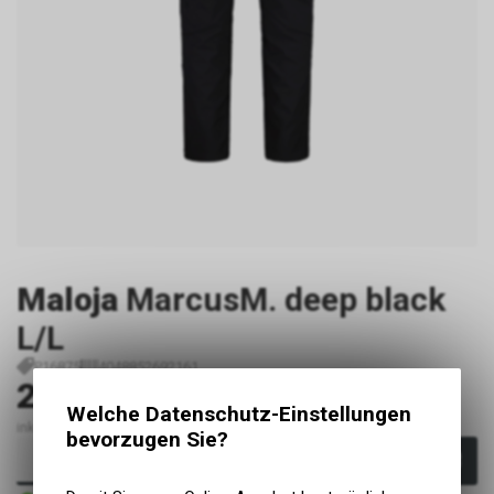
Maloja
MarcusM. deep black
L/L
P16875
4048852692161
239.00
CHF
Welche Datenschutz-Einstellungen
inkl. MwSt., zzgl. Versandkosten
bevorzugen Sie?
In den Warenkorb
Sofort verfügbar