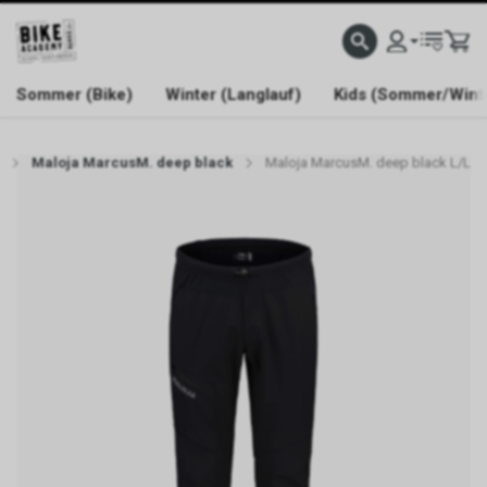
WELCOME TO BIKE ACADEMY
Sommer (Bike)
Winter (Langlauf)
Kids (Sommer/Wint
Maloja MarcusM. deep black
Maloja MarcusM. deep black L/L