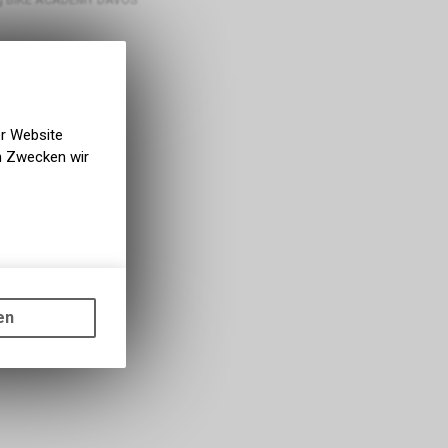
er Website
en Zwecken wir
gen auf
ots, wie die
en
ass die
nformationen