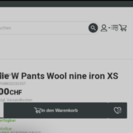
lie
W Pants Wool nine iron XS
ine iron XS
7048652232557
00
CHF
 zzgl. Versandkosten
In den Warenkorb
verfügbar
bholbar
g BIKE ACADEMY DAVOS