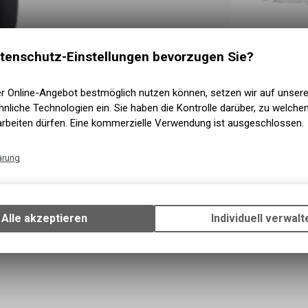
tenschutz-Einstellungen bevorzugen Sie?
er Online-Angebot bestmöglich nutzen können, setzen wir auf unser
nliche Technologien ein. Sie haben die Kontrolle darüber, zu welch
arbeiten dürfen. Eine kommerzielle Verwendung ist ausgeschlossen.
ärung
Technische Funktionen
Wir erfassen und speichern bestimmte Interaktionen und Einstellun
Ihrem Gerät, um die grundlegenden Funktionen unseres Online-Angeb
Alle akzeptieren
Individuell verwalt
Verwendung des Warenkorbs, zu ermöglichen. Bitte beachten Sie, d
gespeicherten Daten keinerlei Rückschlüsse auf Ihre persönlichen I
zulassen.