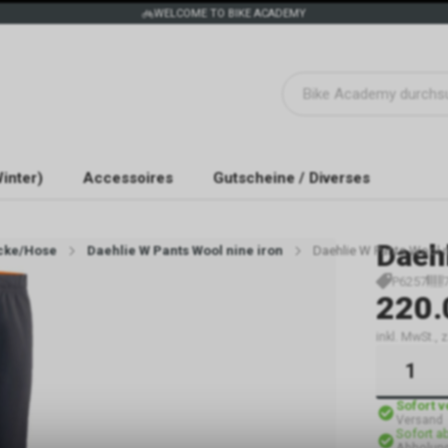
WELCOME TO BIKE ACADEMY
inter)
Accessoires
Gutscheine / Diverses
Daeh
cke/Hose
Daehlie W Pants Wool nine iron
Daehlie W Pants Wool n
P6257
220.
inkl. MwSt.,
Sofort 
Versand
Sofort a
Abholun