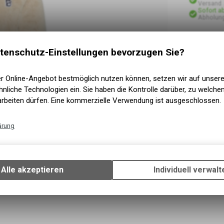
Versand
Sofort a
Abholun
tenschutz-Einstellungen bevorzugen Sie?
er Online-Angebot bestmöglich nutzen können, setzen wir auf unser
nliche Technologien ein. Sie haben die Kontrolle darüber, zu welch
arbeiten dürfen. Eine kommerzielle Verwendung ist ausgeschlossen.
ärung
Technische Funktionen
Wir erfassen und speichern bestimmte Interaktionen und Einstellun
Ihrem Gerät, um die grundlegenden Funktionen unseres Online-Angeb
Alle akzeptieren
Individuell verwalt
Verwendung des Warenkorbs, zu ermöglichen. Bitte beachten Sie, d
gespeicherten Daten keinerlei Rückschlüsse auf Ihre persönlichen I
zulassen.