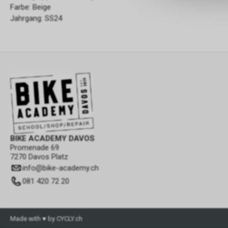
Farbe: Beige
Jahrgang: SS24
BIKE ACADEMY DAVOS
Promenade 69
7270 Davos Platz
info
@
bike-academy.ch
081 420 72 20
Made with ♥ by CYCLY.ch