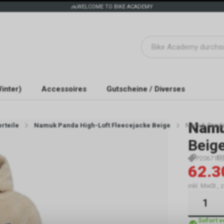
WELCOME TO BIKE ACADEMY
inter)
Accessoires
Gutscheine / Diverses
Nam
rteile
Namuk Panda High-Loft Fleecejacke Beige
Namuk Panda 
Beig
P20671
62.3
inkl. MwSt.,
Sofort 