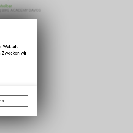
bholbar
g BIKE ACADEMY DAVOS
er Website
en Zwecken wir
gen auf
ots, wie die
en
ass die
nformationen