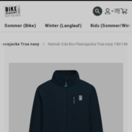
WELCOME TO BIKE ACADEMY
Sommer (Bike)
Winter (Langlauf)
Kids (Sommer/Wint
eecejacke True navy
Namuk Oda Bio-Fleecejacke True navy 140/146