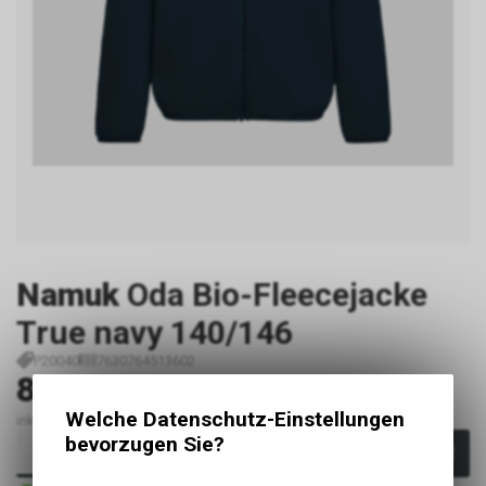
Namuk
Oda Bio-Fleecejacke
True navy 140/146
P20040
7630764513602
89.00
CHF
Welche Datenschutz-Einstellungen
inkl. MwSt., zzgl. Versandkosten
bevorzugen Sie?
In den Warenkorb
Sofort verfügbar