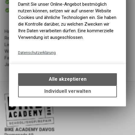
Damit Sie unser Online-Angebot bestmöglich
Versand
Sofort abholbar
nutzen können, setzen wir auf unserer Website
Abholung BIKE ACADEMY DAVOS
Cookies und ähnliche Technologien ein. Sie haben
die Kontrolle darüber, zu welchen Zwecken wir
Ihre Daten verarbeiten dürfen. Eine kommerzielle
Hauptmaterial 100% Recycling-Polyester (Post Consumer
Verwendung ist ausgeschlossen.
Rezyklat)
Lieferant: Namuk
Warengruppe: Bekleidung - Kinder
Datenschutzerklärung
Farbe: True navy
Technische Funktionen
Jahrgang: SS24
Wir erfassen und speichern
bestimmte Interaktionen und
Alle akzeptieren
Einstellungen auf Ihrem Gerät,
um die grundlegenden
Individuell verwalten
Funktionen unseres Online-
Angebots, wie die Verwendung
des Warenkorbs, zu
ermöglichen. Bitte beachten Sie,
dass die gespeicherten Daten
keinerlei Rückschlüsse auf Ihre
BIKE ACADEMY DAVOS
persönlichen Informationen