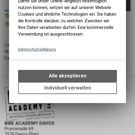
Damit Sie unser Online-Angebot bestmöglich
In den Warenkorb
nutzen können, setzen wir auf unserer Website
Sofort verfügbar
Cookies und ähnliche Technologien ein. Sie haben
Versand
die Kontrolle darüber, zu welchen Zwecken wir
Sofort abholbar
Abholung BIKE ACADEMY DAVOS
Ihre Daten verarbeiten dürfen. Eine kommerzielle
Verwendung ist ausgeschlossen.
Lieferant: Namuk
Datenschutzerklärung
Warengruppe: Bekleidung - Kinder
Farbe: Terra / Wasabi
Technische Funktionen
Wir erfassen und speichern
bestimmte Interaktionen und
Alle akzeptieren
Einstellungen auf Ihrem Gerät,
um die grundlegenden
Individuell verwalten
Funktionen unseres Online-
Angebots, wie die Verwendung
des Warenkorbs, zu
ermöglichen. Bitte beachten Sie,
dass die gespeicherten Daten
BIKE ACADEMY DAVOS
keinerlei Rückschlüsse auf Ihre
Promenade 69
persönlichen Informationen
7270 Davos Platz