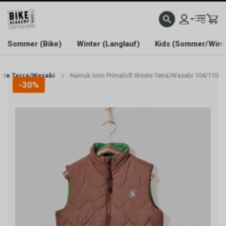
WELCOME TO BIKE ACADEMY
Sommer (Bike)
Winter (Langlauf)
Kids (Sommer/Wint
ste Terra/Wasabi
Namuk Icon Primaloft Weste Terra/Wasabi 104/110
-30%