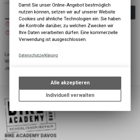
inkl. MwSt., zzgl. Versandkosten
Damit Sie unser Online-Angebot bestmöglich
nutzen können, setzen wir auf unserer Website
In den Warenkorb
Cookies und ähnliche Technologien ein. Sie haben
Nicht verfügbar
die Kontrolle darüber, zu welchen Zwecken wir
Versand
Nicht verfügbar
Ihre Daten verarbeiten dürfen. Eine kommerzielle
Abholung BIKE ACADEMY DAVOS
Verwendung ist ausgeschlossen.
Lieferant: Adidas
Datenschutzerklärung
Warengruppe: Bekleidung - Schuhe - Kinder
Technische Funktionen
Jahrgang: SS135
Wir erfassen und speichern
bestimmte Interaktionen und
Alle akzeptieren
Einstellungen auf Ihrem Gerät,
um die grundlegenden
Individuell verwalten
Funktionen unseres Online-
Angebots, wie die Verwendung
des Warenkorbs, zu
ermöglichen. Bitte beachten Sie,
dass die gespeicherten Daten
keinerlei Rückschlüsse auf Ihre
BIKE ACADEMY DAVOS
persönlichen Informationen