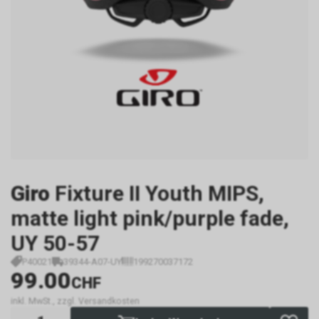
Giro
Fixture II Youth MIPS,
matte light pink/purple fade,
UY 50-57
P40021
39344-A07-UY
199270037172
99.00
CHF
inkl. MwSt., zzgl. Versandkosten