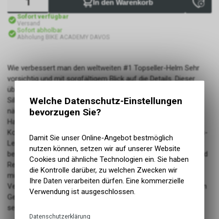
In den Warenkorb
Sofort verfügbar
Versand
Sofort abholbar
Abholung BIKE ACADEMY DAVOS
Wie verbessert man den weltweiten #1 Topseller-Helm Sehr
vorsichtig und mit sorgfältigem Blick auf die Details. Dieser
überarbeitete Helm zeichnet sich durch eine revidierte
Welche Datenschutz-Einstellungen
Silhouette sowie eine optimierte Kühlung aus. Ob man ins
bevorzugen Sie?
nächste Geländeabenteuer startet oder nur eine entspannte
Hausrunde fährt, der Fixture II liefert die unschlagbare
Kombination aus Performance, klassischem Design und Preis-
Damit Sie unser Online-Angebot bestmöglich
Leistung. Starkes Styling, schnelltrocknende Polster, ein leicht
nutzen können, setzen wir auf unserer Website
bedienbares, haltbares Roc Loc Sport Anpassungssystem und
Cookies und ähnliche Technologien ein. Sie haben
Reflexelemente hinten decken jedes Fahrerbedürfnis ab. Wir
die Kontrolle darüber, zu welchen Zwecken wir
müssen alle enttäuschen, die nach den ganzen Updates und
Ihre Daten verarbeiten dürfen. Eine kommerzielle
Verbesserungen jetzt mit dem doppelten Preis bei der zweiten
Verwendung ist ausgeschlossen.
Generation des Fixture rechnen. Aber der Fixture II bleibt auf
seiner Position als Preis-Leistungssieger.
Datenschutzerklärung