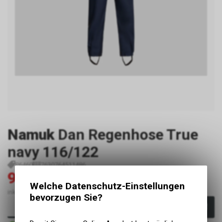
Namuk
Dan Regenhose True
navy 116/122
P6460
7630764511486
90.30
129.00
CHF
CHF
Welche Datenschutz-Einstellungen
inkl. MwSt., zzgl. Versandkosten
bevorzugen Sie?
In den Warenkorb
Sofort verfügbar