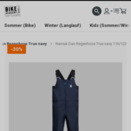
WELCOME TO BIKE ACADEMY
Sommer (Bike)
Winter (Langlauf)
Kids (Sommer/Wint
an Regenhose True navy
Namuk Dan Regenhose True navy 116/122
-30%