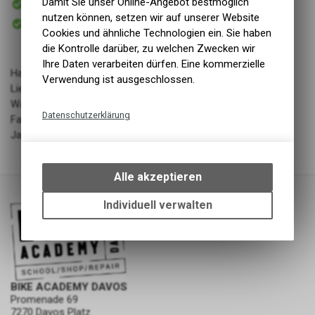
Damit Sie unser Online-Angebot bestmöglich
Versand
nutzen können, setzen wir auf unserer Website
Sofort abholbar
Abholung BIKE ACADEMY DAVOS
Cookies und ähnliche Technologien ein. Sie haben
die Kontrolle darüber, zu welchen Zwecken wir
Ihre Daten verarbeiten dürfen. Eine kommerzielle
Hauptmaterial: 100% Polyester, Futter: 100% Polyester
Verwendung ist ausgeschlossen.
Lieferant: Namuk
Warengruppe: Bekleidung - Kinder
Datenschutzerklärung
Farbe: True navy
Jahrgang: SS24
Technische Funktionen
Wir erfassen und speichern
bestimmte Interaktionen und
Alle akzeptieren
Einstellungen auf Ihrem Gerät,
um die grundlegenden
Individuell verwalten
Funktionen unseres Online-
Angebots, wie die Verwendung
des Warenkorbs, zu
ermöglichen. Bitte beachten Sie,
dass die gespeicherten Daten
BIKE ACADEMY DAVOS
keinerlei Rückschlüsse auf Ihre
Promenade 69
persönlichen Informationen
7270 Davos Platz