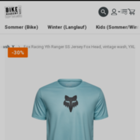
WELCOME TO BIKE ACADEMY
Sommer (Bike)
Winter (Langlauf)
Kids (Sommer/Wint
 wash, Y
Fox Racing Yth Ranger SS Jersey Fox Head, vintage wash, YXL
-30%