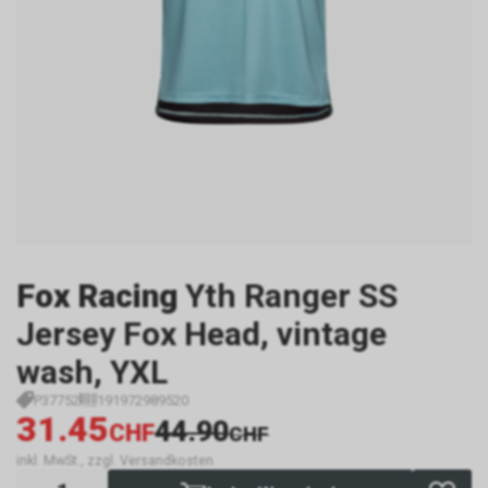
Fox Racing
Yth Ranger SS
Jersey Fox Head, vintage
wash, YXL
P37752
191972989520
31.45
44.90
CHF
CHF
inkl. MwSt., zzgl. Versandkosten