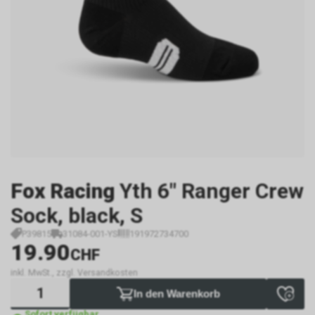
Fox Racing
Yth 6" Ranger Crew
Sock, black, S
P39815
31084-001-YS
191972734700
19.90
CHF
inkl. MwSt., zzgl. Versandkosten
In den Warenkorb
Sofort verfügbar