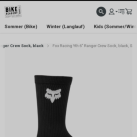
WELCOME TO BIKE ACADEMY
Sommer (Bike)
Winter (Langlauf)
Kids (Sommer/Wint
anger Crew Sock, black
Fox Racing Yth 6" Ranger Crew Sock, black, S