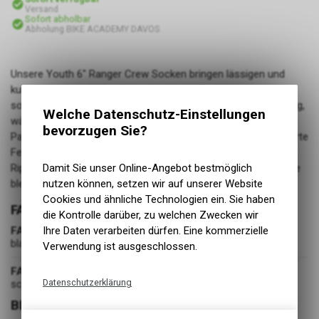
Versand
Sofort abholbar
Abholung BIKE ACADEMY DAVOS
Unsere Youth 6" Ranger Crew Socken bringen lässigen und
kultigen Style auf deine Fahrt. Die Mesh-Zonen dieser Socken
sorgen für aussergewöhnliche Atmungsaktivität und Belüftung,
Welche Datenschutz-Einstellungen
während das Kompressionsgewölbe Halt mit hervorragender
bevorzugen Sie?
Passform bietet. Wenn der Trail rau wird, sorgen die gepolsterte
Ferse und Spitze für Komfort, während das Obermaterial aus
Damit Sie unser Online-Angebot bestmöglich
Rippstrick dafür sorgt, dass diese Socken genau auf der Höhe
nutzen können, setzen wir auf unserer Website
bleiben, auf die du sie hochgezogen hast.
Cookies und ähnliche Technologien ein. Sie haben
FARBE
die Kontrolle darüber, zu welchen Zwecken wir
Ihre Daten verarbeiten dürfen. Eine kommerzielle
FARBE
black
Verwendung ist ausgeschlossen.
FARBGRUPPE
Datenschutzerklärung
schwarz
BEKLEIDUNG
Technische Funktionen