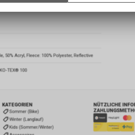
Verwendung des Warenkorbs, zu ermöglichen. Bitte beachten Sie, d
 für perfekte Sichtbarkeit.
gespeicherten Daten keinerlei Rückschlüsse auf Ihre persönlichen I
zulassen.
, 50% Acryl, Fleece: 100% Polyester, Reflective
OEKO-TEX® 100
KATEGORIEN
NÜTZLICHE INF
ZAHLUNGSMETH
Sommer (Bike)
Winter (Langlauf)
Kids (Sommer/Winter)