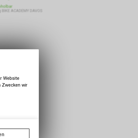
bholbar
g BIKE ACADEMY DAVOS
er Website
en Zwecken wir
gen auf
ots, wie die
en