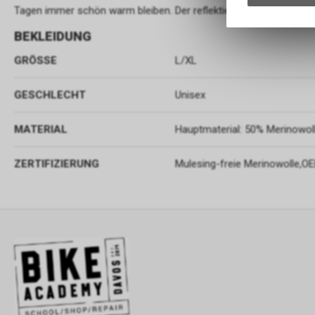
Tagen immer schön warm bleiben. Der reflektierende Bommel sorgt
BEKLEIDUNG
GRÖSSE
L/XL
GESCHLECHT
Unisex
MATERIAL
Hauptmaterial: 50% Merinowolle
ZERTIFIZIERUNG
Mulesing-freie Merinowolle,