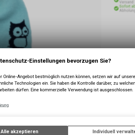
Versand
Sofort a
Abholun
tenschutz-Einstellungen bevorzugen Sie?
er Online-Angebot bestmöglich nutzen können, setzen wir auf unser
nliche Technologien ein. Sie haben die Kontrolle darüber, zu welch
arbeiten dürfen. Eine kommerzielle Verwendung ist ausgeschlossen.
ärung
Technische Funktionen
Wir erfassen und speichern bestimmte Interaktionen und Einstellun
Ihrem Gerät, um die grundlegenden Funktionen unseres Online-Angeb
Alle akzeptieren
Individuell verwalt
n doppelt geschützt sind und auch an sehr kalten