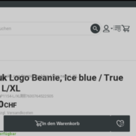
uk
Logo Beanie, Ice blue / True
amuk Logo Beanie, Ice blue / True navy, L/XL
 L/XL
P1154-L/XL
7630764522505
0
CHF
 zzgl. Versandkosten
In den Warenkorb
verfügbar