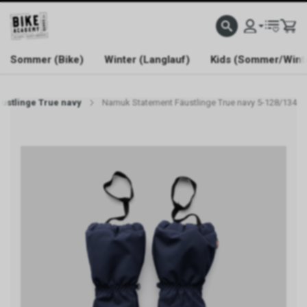
WELCOME TO BIKE ACADEMY
Sommer (Bike)
Winter (Langlauf)
Kids (Sommer/Wint
ustlinge True navy
Namuk Statement Fäustlinge True navy 5-128/134