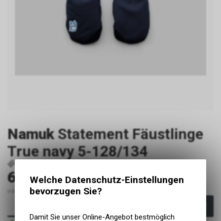
Namuk
Statement Fäustlinge
True navy 5-128/134
P30583
7640213950087
69.00
CHF
Welche Datenschutz-Einstellungen
bevorzugen Sie?
inkl. MwSt., zzgl. Versandkosten
In den Warenkorb
Damit Sie unser Online-Angebot bestmöglich
Sofort verfügbar