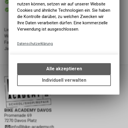
nutzen können, setzen wir auf unserer Website
Versand
Sofort abholbar
Cookies und ähnliche Technologien ein. Sie haben
Abholung BIKE ACADEMY DAVOS
die Kontrolle darüber, zu welchen Zwecken wir
Ihre Daten verarbeiten dürfen. Eine kommerzielle
Verwendung ist ausgeschlossen.
Lieferant: Namuk
Warengruppe: LL - Bekleidung - Kinder
Farbe: True navy
Datenschutzerklärung
Jahrgang: FW 24/25
Technische Funktionen
Wir erfassen und speichern
bestimmte Interaktionen und
Alle akzeptieren
Einstellungen auf Ihrem Gerät,
um die grundlegenden
Individuell verwalten
Funktionen unseres Online-
Angebots, wie die Verwendung
des Warenkorbs, zu
ermöglichen. Bitte beachten Sie,
dass die gespeicherten Daten
BIKE ACADEMY DAVOS
keinerlei Rückschlüsse auf Ihre
Promenade 69
7270 Davos Platz
persönlichen Informationen
zulassen.
info
@
bike-academy.ch