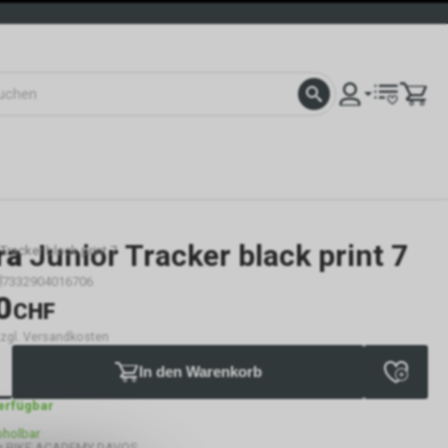
ra
Junior Tracker black print 7
Tracker black print 7
7332904016706
0
CHF
 zzgl. Versandkosten
In den Warenkorb
verfügbar
bholbar
g BIKE ACADEMY DAVOS