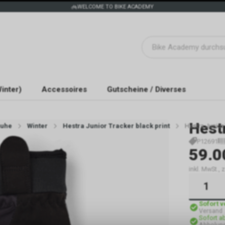
WELCOME TO BIKE ACADEMY
inter)
Accessoires
Gutscheine / Diverses
Hest
uhe
Winter
Hestra Junior Tracker black print
Hestra Junior 
P12691
59.0
inkl. MwSt.,
Sofort 
Versand
Sofort a
Abholun