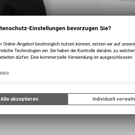
tenschutz-Einstellungen bevorzugen Sie?
er Online-Angebot bestmöglich nutzen können, setzen wir auf unser
nliche Technologien ein. Sie haben die Kontrolle darüber, zu welch
arbeiten dürfen. Eine kommerzielle Verwendung ist ausgeschlossen.
ärung
Technische Funktionen
Wir erfassen und speichern bestimmte Interaktionen und Einstellun
Ihrem Gerät, um die grundlegenden Funktionen unseres Online-Angeb
Alle akzeptieren
Individuell verwalt
Verwendung des Warenkorbs, zu ermöglichen. Bitte beachten Sie, d
gespeicherten Daten keinerlei Rückschlüsse auf Ihre persönlichen I
zulassen.