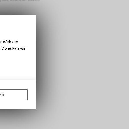
er Website
en Zwecken wir
gen auf
ots, wie die
en
ass die
nformationen