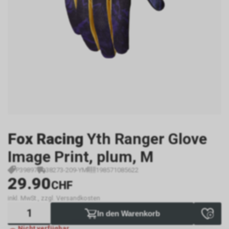
Fox Racing
Yth Ranger Glove
Image Print, plum, M
P39897
38273-209-YM
198571085622
29.90
CHF
inkl. MwSt., zzgl. Versandkosten
In den Warenkorb
Nicht verfügbar