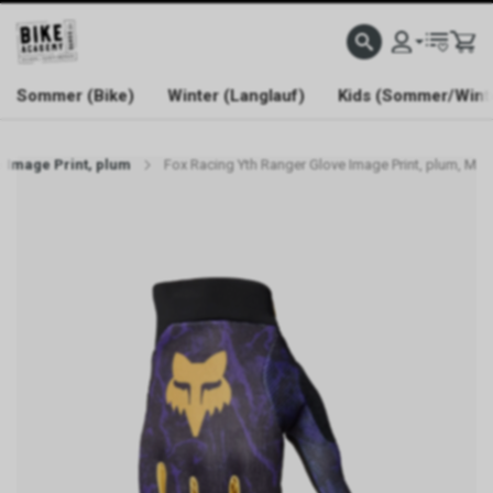
WELCOME TO BIKE ACADEMY
Sommer (Bike)
Winter (Langlauf)
Kids (Sommer/Wint
e Image Print, plum
Fox Racing Yth Ranger Glove Image Print, plum, M