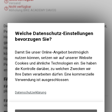
Versand
Nicht verfügbar
Abholung BIKE ACADEMY DAVOS
Die Junior-Handschuhe Ranger IMAGE Print sind bekannt dafür,
Performance und Qualität zu bieten, die man sonst nur von
Welche Datenschutz-Einstellungen
Handschuhen weitaus höherer Preisklassen kennt. Diese das
bevorzugen Sie?
ganze Jahr über meistverkauften, vielseitigen Mountainbike-
Handschuhe mit touchscreen-kompatiblen Fingerkuppen
Damit Sie unser Online-Angebot bestmöglich
können in so gut wie jeder Disziplin eingesetzt werden. Die
nutzen können, setzen wir auf unserer Website
Ranger setzen nach wie vor den Massstab in Sachen
Cookies und ähnliche Technologien ein. Sie haben
Performance, Passform und Preis-Leistung in einem
die Kontrolle darüber, zu welchen Zwecken wir
erschwinglichen und stilvollen Mountainbike-Handschuh.
Ihre Daten verarbeiten dürfen. Eine kommerzielle
FARBE
Verwendung ist ausgeschlossen.
FARBE
plum
Datenschutzerklärung
FARBGRUPPE
Technische Funktionen
violett
Wir erfassen und speichern