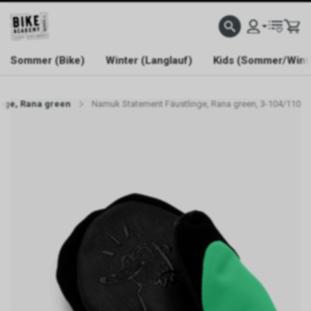
WELCOME TO BIKE ACADEMY
Sommer (Bike)
Winter (Langlauf)
Kids (Sommer/Wint
nge, Rana green
Namuk Statement Fäustlinge, Rana green, 3-104/110