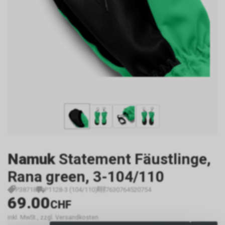
Namuk
Statement Fäustlinge,
Rana green, 3-104/110
P38718
P1128-3 (104/110)
7630764520754
69.00
CHF
inkl. MwSt., zzgl. Versandkosten