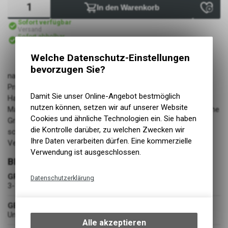
In den Warenkorb
Sofort verfügbar
Versand
Sofort abholbar
Abholung BIKE ACADEMY DAVOS
Welche Datenschutz-Einstellungen
bevorzugen Sie?
namuk's Kinderfäustlinge sind wasserdicht und dank ihrer
PrimaLoft® Active Gold Fütterung wunderbar warm. Die
Damit Sie unser Online-Angebot bestmöglich
Handinnenfläche ist aus weichem, robustem und griffigem
nutzen können, setzen wir auf unserer Website
Material gefertigt und ein Silikon-Aufdruck sorgt für zusätzliche
Cookies und ähnliche Technologien ein. Sie haben
Griffigkeit. Gefertigt mit einem Bändel ums Handgelenk
die Kontrolle darüber, zu welchen Zwecken wir
schützen die Handschuhe vor dem Verlieren, Vergessen und
Ihre Daten verarbeiten dürfen. Eine kommerzielle
Verlegen.
Verwendung ist ausgeschlossen.
BEKLEIDUNG
GRÖSSE
Datenschutzerklärung
3-104/110
Technische Funktionen
GESCHLECHT
Wir erfassen und speichern
Unisex
bestimmte Interaktionen und
Alle akzeptieren