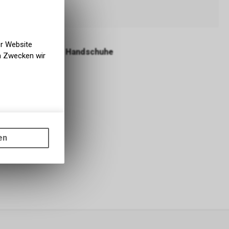
er Website
Handschuhe
en Zwecken wir
gen auf
ots, wie die
en
ass die
nformationen