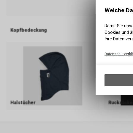
Welche Da
Damit Sie uns
Kopfbedeckung
Socken
Cookies und äh
Ihre Daten ver
Datenschutzerkl
Halstücher
Rucksäcke