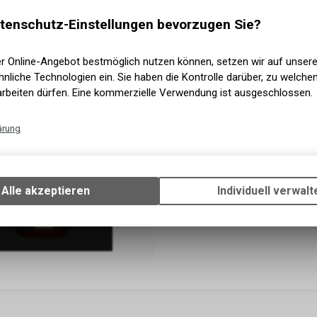
tenschutz-Einstellungen bevorzugen Sie?
er Online-Angebot bestmöglich nutzen können, setzen wir auf unser
Sonnebrillen
nliche Technologien ein. Sie haben die Kontrolle darüber, zu welch
arbeiten dürfen. Eine kommerzielle Verwendung ist ausgeschlossen.
ärung
Technische Funktionen
Wir erfassen und speichern bestimmte Interaktionen und Einstellun
Ihrem Gerät, um die grundlegenden Funktionen unseres Online-Angeb
Alle akzeptieren
Individuell verwalt
Verwendung des Warenkorbs, zu ermöglichen. Bitte beachten Sie, d
gespeicherten Daten keinerlei Rückschlüsse auf Ihre persönlichen I
zulassen.