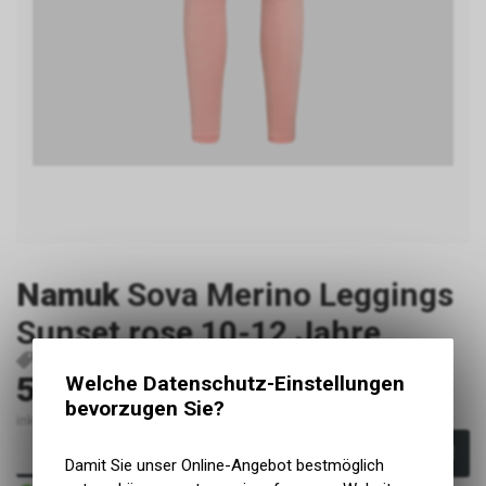
Namuk
Sova Merino Leggings
Sunset rose 10-12 Jahre
P29645
7640213956522
59.00
Welche Datenschutz-Einstellungen
CHF
bevorzugen Sie?
inkl. MwSt., zzgl. Versandkosten
In den Warenkorb
Damit Sie unser Online-Angebot bestmöglich
Sofort verfügbar