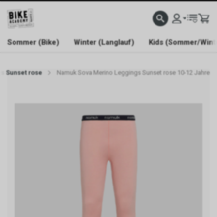
WELCOME TO BIKE ACADEMY
Sommer (Bike)
Winter (Langlauf)
Kids (Sommer/Wint
s Sunset rose
Namuk Sova Merino Leggings Sunset rose 10-12 Jahre