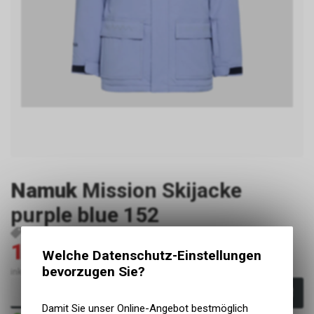
Namuk
Mission Skijacke
purple blue 152
P17489
7640415029819
167.30
239.00
CHF
Welche Datenschutz-Einstellungen
CHF
bevorzugen Sie?
inkl. MwSt., zzgl. Versandkosten
In den Warenkorb
Damit Sie unser Online-Angebot bestmöglich
Sofort verfügbar