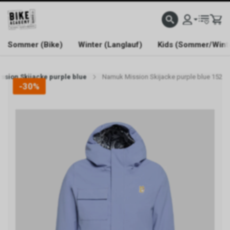
WELCOME TO BIKE ACADEMY
Sommer (Bike)
Winter (Langlauf)
Kids (Sommer/Wint
sion Skijacke purple blue
Namuk Mission Skijacke purple blue 152
-30%