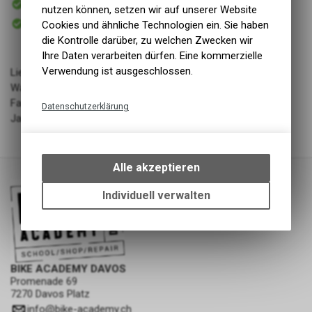
nutzen können, setzen wir auf unserer Website
Versand
Sofort abholbar
Cookies und ähnliche Technologien ein. Sie haben
Abholung BIKE ACADEMY DAVOS
die Kontrolle darüber, zu welchen Zwecken wir
Ihre Daten verarbeiten dürfen. Eine kommerzielle
Verwendung ist ausgeschlossen.
Lieferant: Namuk
Warengruppe: LL - Bekleidung - Kinder
Farbe: Purple blue
Datenschutzerklärung
Jahrgang: FW 23/24
Technische Funktionen
Wir erfassen und speichern
bestimmte Interaktionen und
Alle akzeptieren
Einstellungen auf Ihrem Gerät,
um die grundlegenden
Individuell verwalten
Funktionen unseres Online-
Angebots, wie die Verwendung
des Warenkorbs, zu
ermöglichen. Bitte beachten Sie,
dass die gespeicherten Daten
BIKE ACADEMY DAVOS
keinerlei Rückschlüsse auf Ihre
Promenade 69
7270 Davos Platz
persönlichen Informationen
zulassen.
info
@
bike-academy.ch