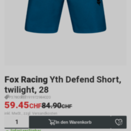
Fox Racing
Yth Defend Short,
twilight, 28
P37805
191972984020
59.45
84.90
CHF
CHF
inkl. MwSt., zzgl. Versandkosten
In den Warenkorb
Sofort verfügbar