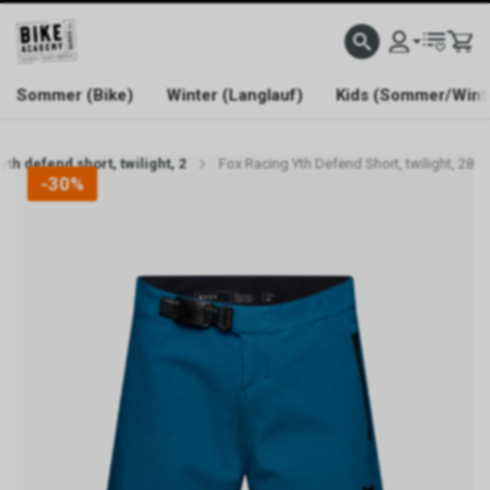
WELCOME TO BIKE ACADEMY
Sommer (Bike)
Winter (Langlauf)
Kids (Sommer/Wint
yth defend short, twilight, 2
Fox Racing Yth Defend Short, twilight, 28
-30%