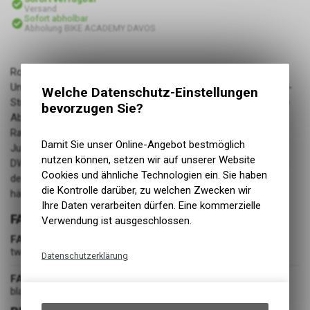
Versand
Sofort abholbar
Abholung BIKE ACADEMY DAVOS
Robuste Shorts für MTB-Sessions durch raues Gelände.
Unsere Shorts Defend kombinieren Beständigkeit mit 4-Wege-
Welche Datenschutz-Einstellungen
Stretch für Bewegungsfreiheit beim Climben und zuverlässige
bevorzugen Sie?
Abdeckung bei deinen Abfahrten. Unser bewährter Racing-
Ratschenverschluss gewährleistet schnelles und einfaches
Damit Sie unser Online-Angebot bestmöglich
Justieren unterwegs für die perfekte Passform, während das
nutzen können, setzen wir auf unserer Website
DWR-Rinish Feuchtigkeit, Schmutz und Schlamm abwehrt. Mit
Cookies und ähnliche Technologien ein. Sie haben
den Mountainbike-Shorts Defend übertriffst du selbst auf
die Kontrolle darüber, zu welchen Zwecken wir
härtesten Trails deine Grenzen mit Selbstvertrauen.
Ihre Daten verarbeiten dürfen. Eine kommerzielle
FARBE
Verwendung ist ausgeschlossen.
FARBE
twilight
Datenschutzerklärung
FARBGRUPPE
Technische Funktionen
blau
Wir erfassen und speichern