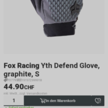
Fox Racing
Yth Defend Glove,
graphite, S
P37795
191972999918
44.90
CHF
inkl. MwSt., zzgl. Versandkosten
In den Warenkorb
Sofort verfügbar