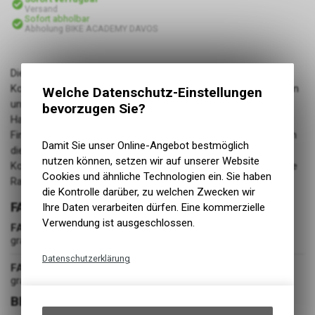
Versand
Sofort abholbar
Abholung BIKE ACADEMY DAVOS
Die Handschuhe Defend für Jugendliche sind eine perfekte
Kombination aus leichtgewichtigen Materialien am Handrücken
Welche Datenschutz-Einstellungen
und einer minimalistischen, jedoch extrem beständigen
bevorzugen Sie?
Handinnenfläche. Das elastische Meshgewebe zwischen den
Fingern sorgt für verstärkte Flexibilität und leitet die Luft durch
Damit Sie unser Online-Angebot bestmöglich
die Handschuhe für maximalen Tragekomfort. Touchscreen-
nutzen können, setzen wir auf unserer Website
Kompatibilität ist ein weiteres Feature, damit du eindrucksvolle
Cookies und ähnliche Technologien ein. Sie haben
Racing-Fotos machen kannst, sobald das Wetter umschlägt.
die Kontrolle darüber, zu welchen Zwecken wir
FARBE
Ihre Daten verarbeiten dürfen. Eine kommerzielle
Verwendung ist ausgeschlossen.
FARBE
graphite
Datenschutzerklärung
FARBGRUPPE
grau
Technische Funktionen
BEKLEIDUNG
Wir erfassen und speichern