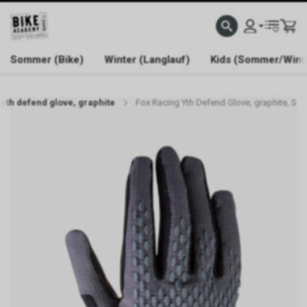
WELCOME TO BIKE ACADEMY
Sommer (Bike)
Winter (Langlauf)
Kids (Sommer/Wint
 yth defend glove, graphite
Fox Racing Yth Defend Glove, graphite, S