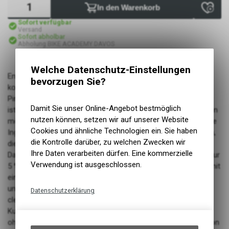
In den Warenkorb
Sofort verfügbar
Versand
Sofort abholbar
Abholung BIKE ACADEMY DAVOS
Welche Datenschutz-Einstellungen
Entwickelt für Rider, die maximale Kontrolle fordern. Mit einer
bevorzugen Sie?
konkaven Plattform für überragenden Grip, einer optimierten
Pin-Platzierung und einem raffinierten ergonomischen Design
Damit Sie unser Online-Angebot bestmöglich
ist dieses Pedal für Fahrer gemacht, die an ihre Grenzen gehen
nutzen können, setzen wir auf unserer Website
möchten. Andere setzen auf hohe Pins, Turbine setzt auf pure
Cookies und ähnliche Technologien ein. Sie haben
Ingenieurskunst: Eine 3 mm tiefe, komplett konkave Plattform,
die Kontrolle darüber, zu welchen Zwecken wir
die deinen Fuss sicher umschliesst, sorgt für optimalen Grip.
Ihre Daten verarbeiten dürfen. Eine kommerzielle
Das Ergebnis: 17 % mehr echte Konkavität, 27 g leichter und nur
Verwendung ist ausgeschlossen.
5 % dicker als die Konkurrenz. Die asymmetrische Plattform mit
einer Fläche von 115x110 mm ist vorne breiter für mehr Halt
und hinten schlanker für optimale Bewegungsfreiheit. Dank
Datenschutzerklärung
cleverer Kombination aus innenliegenden Gleitlagern &
Technische Funktionen
Kugellagern aussen entsteht eine durchgehende Standfläche
Wir erfassen und speichern
ohne störende Wölbung. 11 höhenverstellbare Pins, welche von