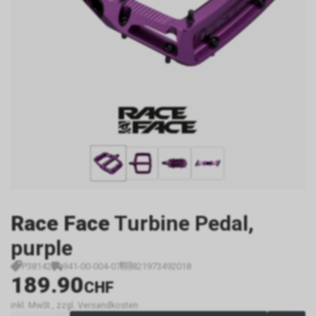
Race Face
Turbine Pedal,
purple
P38142
941-00-004-07
821973492018
189.90
CHF
inkl. MwSt., zzgl. Versandkosten