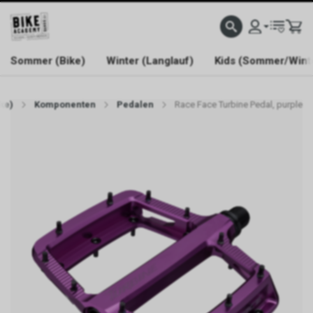
WELCOME TO BIKE ACADEMY
Sommer (Bike)
Winter (Langlauf)
Kids (Sommer/Wint
ke)
Komponenten
Pedalen
Race Face Turbine Pedal, purple