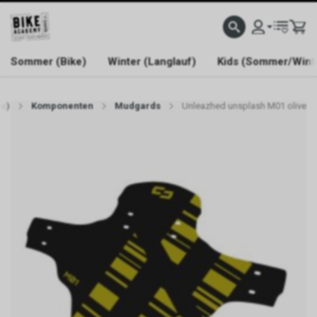
WELCOME TO BIKE ACADEMY
Sommer (Bike)
Winter (Langlauf)
Kids (Sommer/Wint
e)
Komponenten
Mudgards
Unleazhed unsplash M01 olive