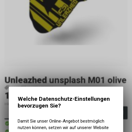
Unleazhed
unsplash M01 olive
P32875
4260711720338
19.90
CHF
Welche Datenschutz-Einstellungen
inkl. MwSt., zzgl. Versandkosten
bevorzugen Sie?
In den Warenkorb
Damit Sie unser Online-Angebot bestmöglich
Sofort verfügbar
Versand
nutzen können, setzen wir auf unserer Website
Sofort abholbar