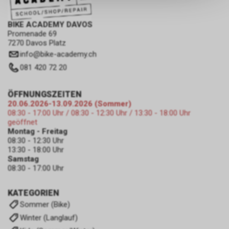
keinerlei Rückschlüsse auf Ihre
persönlichen Informationen
BIKE ACADEMY DAVOS
zulassen.
Promenade 69
7270 Davos Platz
info
@
bike-academy.ch
081 420 72 20
ÖFFNUNGSZEITEN
20.06.2026-13.09.2026 (Sommer)
08:30 - 17:00 Uhr / 08:30 - 12:30 Uhr / 13:30 - 18:00 Uhr
geöffnet
Montag - Freitag
08:30 - 12:30 Uhr
13:30 - 18:00 Uhr
Samstag
08:30 - 17:00 Uhr
KATEGORIEN
Sommer (Bike)
Winter (Langlauf)