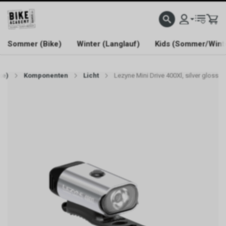
WELCOME TO BIKE ACADEMY
Sommer (Bike)
Winter (Langlauf)
Kids (Sommer/Wint
ke)
Komponenten
Licht
Lezyne Mini Drive 400Xl, silver gloss