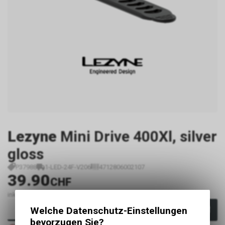
Lezyne
Mini Drive 400Xl, silver
gloss
P37988
1-LED-24F-V206
4712806002107
39.90
CHF
inkl. MwSt., zzgl. Versandkosten
Welche Datenschutz-Einstellungen
In den Warenkorb
bevorzugen Sie?
Nicht verfügbar